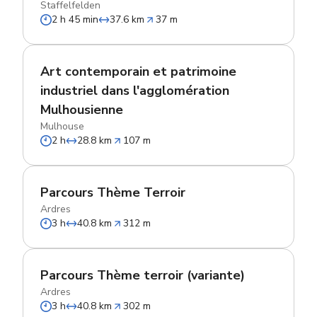
Staffelfelden
2 h 45 min
37.6 km
37 m
Art contemporain et patrimoine
industriel dans l'agglomération
Mulhousienne
Mulhouse
2 h
28.8 km
107 m
Parcours Thème Terroir
Ardres
3 h
40.8 km
312 m
Parcours Thème terroir (variante)
Ardres
3 h
40.8 km
302 m