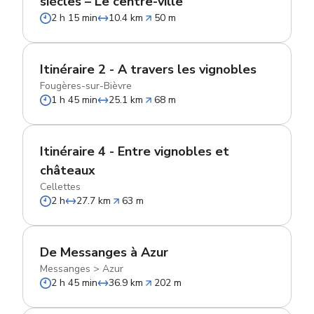
siècles – Le centre-ville
2 h 15 min
10.4 km
50 m
Itinéraire 2 - A travers les vignobles
Fougères-sur-Bièvre
1 h 45 min
25.1 km
68 m
Itinéraire 4 - Entre vignobles et
châteaux
Cellettes
2 h
27.7 km
63 m
De Messanges à Azur
Messanges
>
Azur
2 h 45 min
36.9 km
202 m