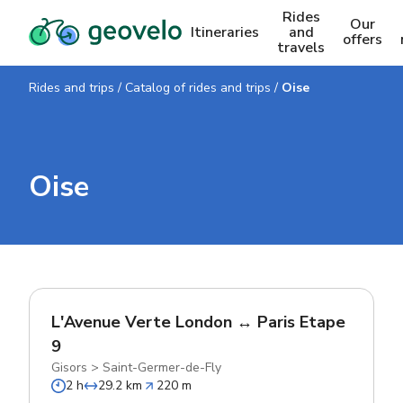
Rides
Our
Itineraries
and
offers
travels
Rides and trips
/
Catalog of rides and trips
/
Oise
Oise
L'Avenue Verte London ↔ Paris Etape
9
Gisors
>
Saint-Germer-de-Fly
2 h
29.2 km
220 m