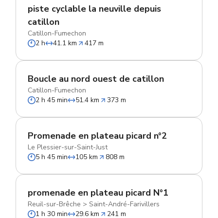
piste cyclable la neuville depuis
catillon
Catillon-Fumechon
2 h
41.1 km
417 m
Boucle au nord ouest de catillon
Catillon-Fumechon
2 h 45 min
51.4 km
373 m
Promenade en plateau picard n°2
Le Plessier-sur-Saint-Just
5 h 45 min
105 km
808 m
promenade en plateau picard N°1
Reuil-sur-Brêche
>
Saint-André-Farivillers
1 h 30 min
29.6 km
241 m