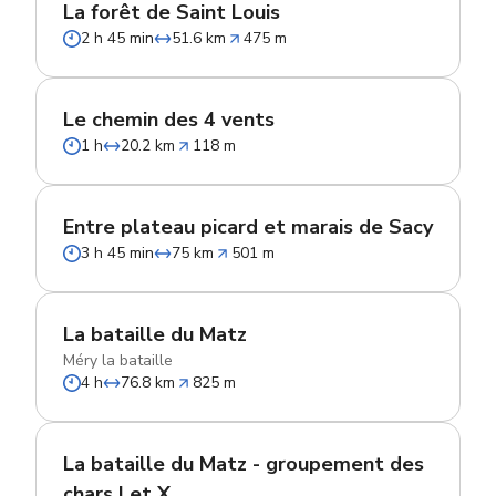
La forêt de Saint Louis
2 h 45 min
51.6 km
475 m
Le chemin des 4 vents
1 h
20.2 km
118 m
Entre plateau picard et marais de Sacy
3 h 45 min
75 km
501 m
La bataille du Matz
Méry la bataille
4 h
76.8 km
825 m
La bataille du Matz - groupement des
chars I et X