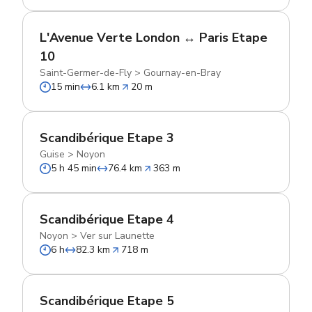
L'Avenue Verte London ↔ Paris Etape
10
Saint-Germer-de-Fly
>
Gournay-en-Bray
15 min
6.1 km
20 m
Scandibérique Etape 3
Guise
>
Noyon
5 h 45 min
76.4 km
363 m
Scandibérique Etape 4
Noyon
>
Ver sur Launette
6 h
82.3 km
718 m
Scandibérique Etape 5