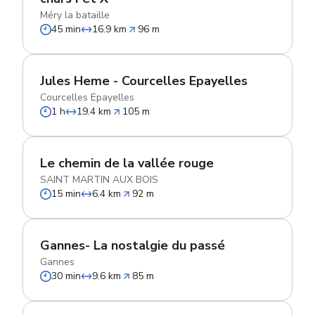
Méry la bataille
45 min
16.9 km
96 m
Jules Heme - Courcelles Epayelles
Courcelles Epayelles
1 h
19.4 km
105 m
Le chemin de la vallée rouge
SAINT MARTIN AUX BOIS
15 min
6.4 km
92 m
Gannes- La nostalgie du passé
Gannes
30 min
9.6 km
85 m