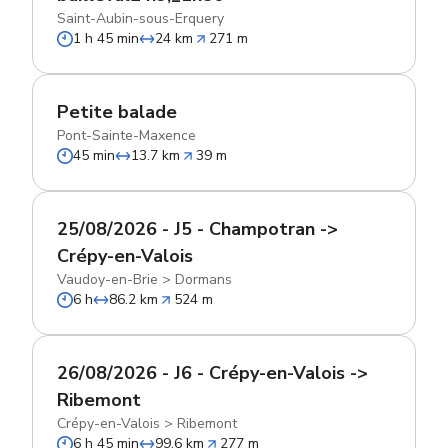
Saint-Aubin-sous-Erquery
1 h 45 min
24 km
271 m
Petite balade
Pont-Sainte-Maxence
45 min
13.7 km
39 m
25/08/2026 - J5 - Champotran ->
Crépy-en-Valois
Vaudoy-en-Brie
>
Dormans
6 h
86.2 km
524 m
26/08/2026 - J6 - Crépy-en-Valois ->
Ribemont
Crépy-en-Valois
>
Ribemont
6 h 45 min
99.6 km
277 m