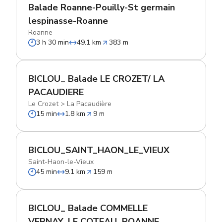
Balade Roanne-Pouilly-St germain
lespinasse-Roanne
Roanne
3 h 30 min
49.1 km
383 m
BICLOU_ Balade LE CROZET/ LA
PACAUDIERE
Le Crozet
>
La Pacaudière
15 min
1.8 km
9 m
BICLOU_SAINT_HAON_LE_VIEUX
Saint-Haon-le-Vieux
45 min
9.1 km
159 m
BICLOU_ Balade COMMELLE
VERNAY_LE COTEAU_ROANNE