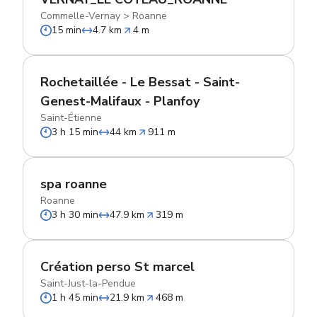
Commelle-Vernay
>
Roanne
15 min
4.7 km
4 m
Rochetaillée - Le Bessat - Saint-
Genest-Malifaux - Planfoy
Saint-Étienne
3 h 15 min
44 km
911 m
spa roanne
Roanne
3 h 30 min
47.9 km
319 m
Création perso St marcel
Saint-Just-la-Pendue
1 h 45 min
21.9 km
468 m