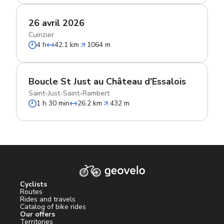
26 avril 2026
Cuinzier
4 h
42.1 km
1064 m
Boucle St Just au Château d'Essalois
Saint-Just-Saint-Rambert
1 h 30 min
26.2 km
432 m
Cyclists
Routes
Rides and travels
Catalog of bike rides
Our offers
Territories