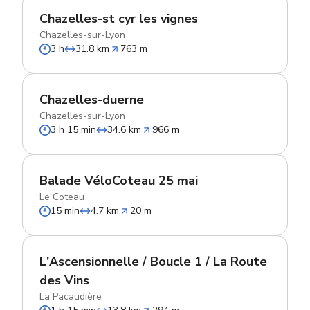
Chazelles-st cyr les vignes
Chazelles-sur-Lyon
3 h
31.8 km
763 m
Chazelles-duerne
Chazelles-sur-Lyon
3 h 15 min
34.6 km
966 m
Balade VéloCoteau 25 mai
Le Coteau
15 min
4.7 km
20 m
L'Ascensionnelle / Boucle 1 / La Route
des Vins
La Pacaudière