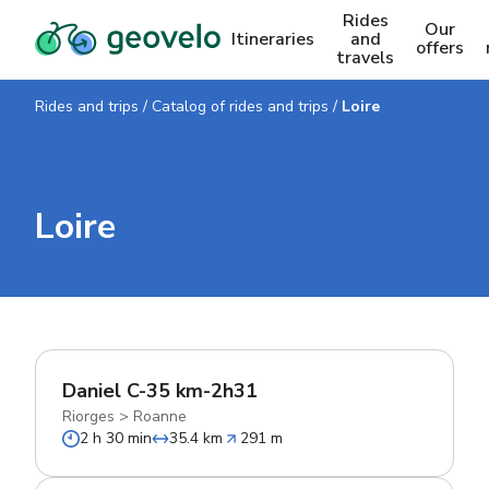
Rides
Our
Itineraries
and
offers
travels
Rides and trips
/
Catalog of rides and trips
/
Loire
Loire
Daniel C-35 km-2h31
Riorges
>
Roanne
2 h 30 min
35.4 km
291 m