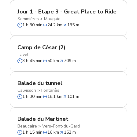
Jour 1 - Etape 3 - Great Place to Ride
Sommières
>
Mauguio
1 h 30 min
24.2 km
135 m
Camp de César (2)
Tavel
3 h 45 min
50 km
709 m
Balade du tunnel
Calvisson
>
Fontanès
1 h 30 min
18.1 km
101 m
Balade du Martinet
Beaucaire
>
Vers-Pont-du-Gard
1 h 15 min
16 km
152 m