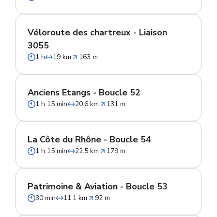
Véloroute des chartreux - Liaison
3055
1 h
19 km
163 m
Anciens Etangs - Boucle 52
1 h 15 min
20.6 km
131 m
La Côte du Rhône - Boucle 54
1 h 15 min
22.5 km
179 m
Patrimoine & Aviation - Boucle 53
30 min
11.1 km
92 m