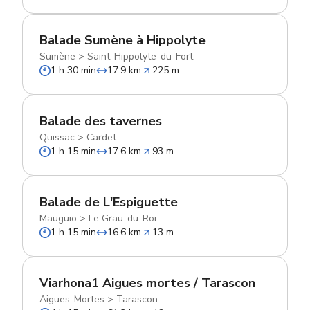
Balade Sumène à Hippolyte
Sumène
>
Saint-Hippolyte-du-Fort
1 h 30 min
17.9 km
225 m
Balade des tavernes
Quissac
>
Cardet
1 h 15 min
17.6 km
93 m
Balade de L'Espiguette
Mauguio
>
Le Grau-du-Roi
1 h 15 min
16.6 km
13 m
Viarhona1 Aigues mortes / Tarascon
Aigues-Mortes
>
Tarascon