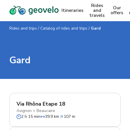
Rides
Our
Itineraries
and
offers
travels
Rides and trips
/
Catalog of rides and trips
/
Gard
Gard
Via Rhôna Etape 18
Avignon
>
Beaucaire
2 h 15 min
39.9 km
107 m