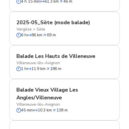
4 h 15 min
61.3 km
46 m
2025-05_Sète (mode balade)
Vergèze
>
Sète
6 h
86 km
69 m
Balade Les Hauts de Villeneuve
Villeneuve-lès-Avignon
1 h
11.9 km
186 m
Balade Vieux Village Les
Angles/Villeneuve
Villeneuve-lès-Avignon
45 min
10.3 km
138 m