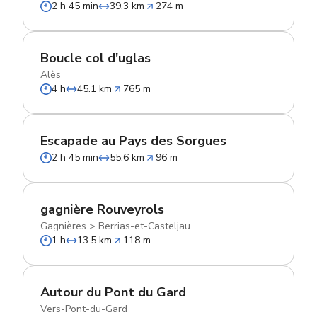
2 h 45 min
39.3 km
274 m
Boucle col d'uglas
Alès
4 h
45.1 km
765 m
Escapade au Pays des Sorgues
2 h 45 min
55.6 km
96 m
gagnière Rouveyrols
Gagnières
>
Berrias-et-Casteljau
1 h
13.5 km
118 m
Autour du Pont du Gard
Vers-Pont-du-Gard