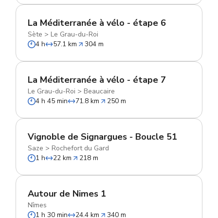
La Méditerranée à vélo - étape 6
Sète
>
Le Grau-du-Roi
4 h
57.1 km
304 m
La Méditerranée à vélo - étape 7
Le Grau-du-Roi
>
Beaucaire
4 h 45 min
71.8 km
250 m
Vignoble de Signargues - Boucle 51
Saze
>
Rochefort du Gard
1 h
22 km
218 m
Autour de Nimes 1
Nîmes
1 h 30 min
24.4 km
340 m