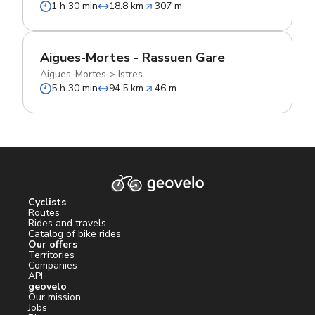
1 h 30 min
18.8 km
307 m
Aigues-Mortes - Rassuen Gare
Aigues-Mortes
>
Istres
5 h 30 min
94.5 km
46 m
Cyclists
Routes
Rides and travels
Catalog of bike rides
Our offers
Territories
Companies
API
geovelo
Our mission
Jobs