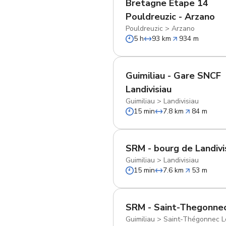
Bretagne Etape 14
Pouldreuzic - Arzano
Pouldreuzic
>
Arzano
5 h
93 km
934 m
Guimiliau - Gare SNCF
Landivisiau
Guimiliau
>
Landivisiau
15 min
7.8 km
84 m
SRM - bourg de Landivi
Guimiliau
>
Landivisiau
15 min
7.6 km
53 m
SRM - Saint-Thegonne
Guimiliau
>
Saint-Thégonnec L