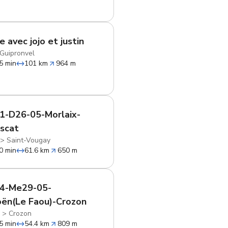
 avec jojo et justin
-Guipronvel
5 min
101 km
964 m
1-D26-05-Morlaix-
scat
>
Saint-Vougay
0 min
61.6 km
650 m
J4-Me29-05-
ën(Le Faou)-Crozon
u
>
Crozon
5 min
54.4 km
809 m