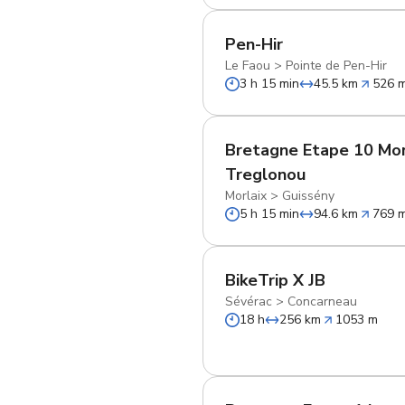
Pen-Hir
Le Faou
>
Pointe de Pen-Hir
3 h 15 min
45.5 km
526 
Bretagne Etape 10 Morl
Treglonou
Morlaix
>
Guissény
5 h 15 min
94.6 km
769 
BikeTrip X JB
Sévérac
>
Concarneau
18 h
256 km
1053 m