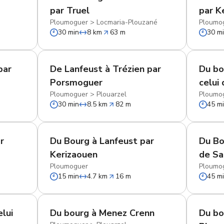
par Truel
par K
Ploumoguer
>
Locmaria-Plouzané
Ploumo
30 min
8 km
63 m
30 m
par
De Lanfeust à Trézien par
Du bo
Porsmoguer
celui
Ploumoguer
>
Plouarzel
Ploumo
30 min
8.5 km
82 m
45 m
r
Du Bourg à Lanfeust par
Du Bo
Kerizaouen
de Sa
Ploumoguer
Ploumo
15 min
4.7 km
16 m
45 m
lui
Du bourg à Menez Crenn
Du bo