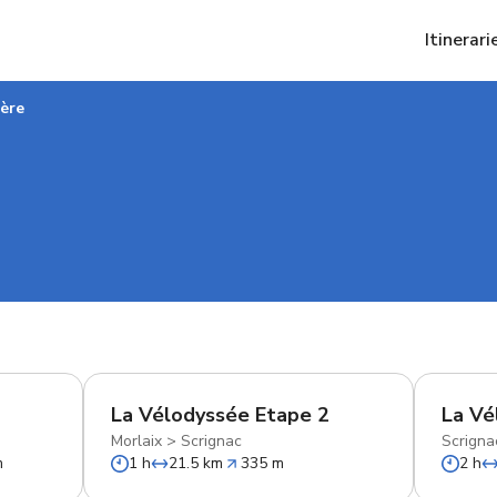
Itinerari
tère
La Vélodyssée Etape 2
La Vé
Morlaix
>
Scrignac
Scrigna
m
1 h
21.5 km
335 m
2 h