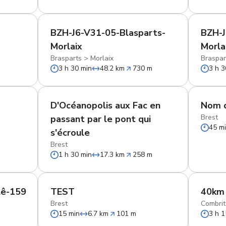
BZH-J6-V31-05-Blasparts-
BZH-J
Morlaix
Morla
Brasparts
>
Morlaix
Braspar
m
3 h 30 min
48.2 km
730 m
3 h 3
D'Océanopolis aux Fac en
Nom d
Brest
passant par le pont qui
45 m
s'écroule
Brest
1 h 30 min
17.3 km
258 m
lê-159
TEST
40km 
Brest
Combrit
15 min
6.7 km
101 m
3 h 1