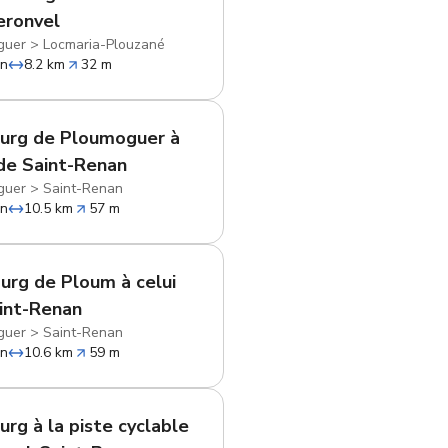
eronvel
guer
>
Locmaria-Plouzané
in
8.2 km
32 m
urg de Ploumoguer à
 de Saint-Renan
guer
>
Saint-Renan
in
10.5 km
57 m
urg de Ploum à celui
int-Renan
guer
>
Saint-Renan
in
10.6 km
59 m
urg à la piste cyclable