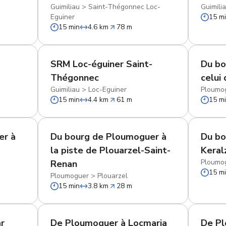
Guimiliau
>
Saint-Thégonnec Loc-
Guimili
Eguiner
15 m
15 min
4.6 km
78 m
SRM Loc-éguiner Saint-
Du bo
Thégonnec
celui
Guimiliau
>
Loc-Eguiner
Ploumo
15 min
4.4 km
61 m
15 m
er à
Du bourg de Ploumoguer à
Du bo
la piste de Plouarzel-Saint-
Keral
Ploumo
Renan
15 m
Ploumoguer
>
Plouarzel
15 min
3.8 km
28 m
r
De Ploumoguer à Locmaria
De Pl