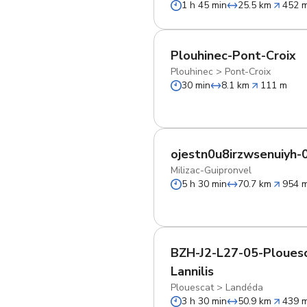
1 h 45 min
25.5 km
452 
Plouhinec-Pont-Croix
Plouhinec
>
Pont-Croix
30 min
8.1 km
111 m
ojestn0u8irzwsenuiyh-
Milizac-Guipronvel
5 h 30 min
70.7 km
954 
BZH-J2-L27-05-Ploues
Lannilis
Plouescat
>
Landéda
3 h 30 min
50.9 km
439 