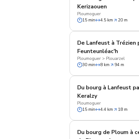
Kerizaouen
Ploumoguer
15 min
4.5 km
20 m
De Lanfeust à Trézien 
Feunteunléac'h
Ploumoguer
>
Plouarzel
30 min
8 km
94 m
Du bourg à Lanfeust pa
Keralzy
Ploumoguer
15 min
4.4 km
18 m
Du bourg de Ploum à ce