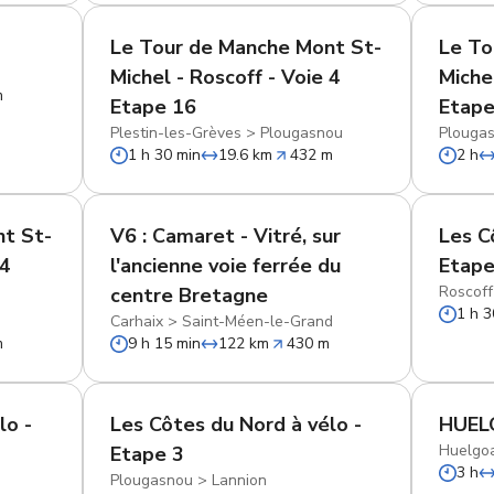
Le Tour de Manche Mont St-
Le To
Michel - Roscoff - Voie 4
Miche
m
Etape 16
Etape
Plestin-les-Grèves
>
Plougasnou
Plouga
1 h 30 min
19.6 km
432 m
2 h
t St-
V6 : Camaret - Vitré, sur
Les C
 4
l'ancienne voie ferrée du
Etape
Roscoff
centre Bretagne
1 h 3
Carhaix
>
Saint-Méen-le-Grand
m
9 h 15 min
122 km
430 m
lo -
Les Côtes du Nord à vélo -
HUEL
Huelgo
Etape 3
3 h
Plougasnou
>
Lannion