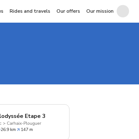
es
Rides and travels
Our offers
Our mission
lodyssée Etape 3
c
>
Carhaix-Plouguer
26.9 km
147 m