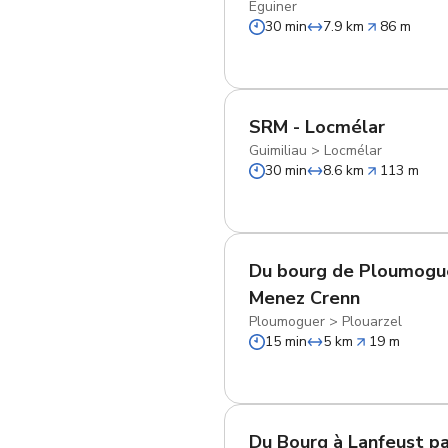
Eguiner
30 min
7.9 km
86 m
SRM - Locmélar
Guimiliau
>
Locmélar
30 min
8.6 km
113 m
Du bourg de Ploumogu
Menez Crenn
Ploumoguer
>
Plouarzel
15 min
5 km
19 m
Du Bourg à Lanfeust pa