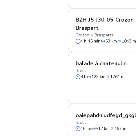
BZH-J5-J30-05-Crozon-
Braspart
Crozon
>
Brasparts
4 h 45 min
63 km
1043 
balade à chateaulin
Brest
9 h
123 km
1761 m
oaiepahdniudfegd_gkg
Brest
45 min
12 km
197 m