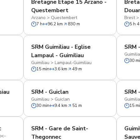
Bretagne Etape 15 Arzano -
Breta
Questembert
Doua
Arzano
>
Questembert
Brest
7 h
96.2 km
830 m
5 h 4
SRM Guimiliau - Eglise
SRM -
Guimili
Lampaul - Guimiliau
30 m
Guimiliau
>
Lampaul-Guimiliau
15 min
3.6 km
49 m
siau
SRM - Guiclan
SRM 
Guimiliau
>
Guiclan
Guimili
30 min
9.4 km
51 m
15 m
c
SRM - Gare de Saint-
Guimi
oc-
Thegonnec
Sauve