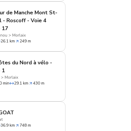
ur de Manche Mont St-
l - Roscoff - Voie 4
 17
snou
>
Morlaix
26.1 km
249 m
ôtes du Nord à vélo -
 1
>
Morlaix
0 min
29.1 km
430 m
GOAT
at
36.9 km
748 m