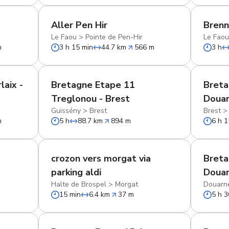
Aller Pen Hir
Brenni
Le Faou
>
Pointe de Pen-Hir
Le Fao
m
3 h 15 min
44.7 km
566 m
3 h
aix -
Bretagne Etape 11
Breta
Treglonou - Brest
Doua
Guissény
>
Brest
Brest
m
5 h
88.7 km
894 m
6 h 1
crozon vers morgat via
Breta
parking aldi
Douar
Halte de Brospel
>
Morgat
Douarn
15 min
6.4 km
37 m
5 h 3