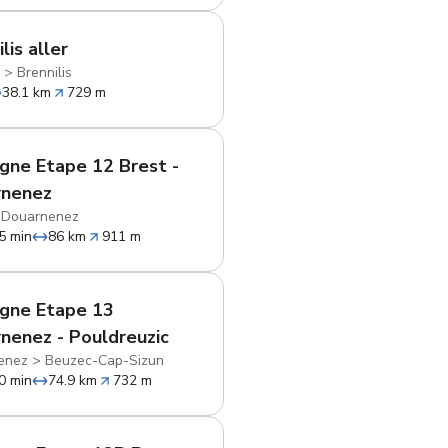
lis aller
u
>
Brennilis
38.1 km
729 m
gne Etape 12 Brest -
rnenez
>
Douarnenez
5 min
86 km
911 m
gne Etape 13
nenez - Pouldreuzic
enez
>
Beuzec-Cap-Sizun
0 min
74.9 km
732 m