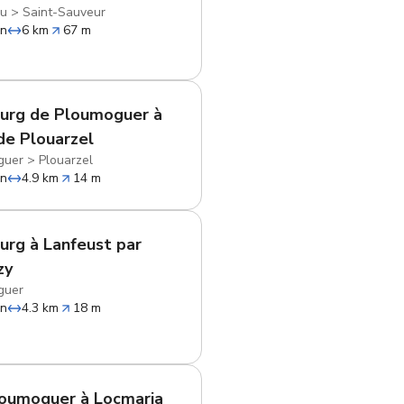
au
>
Saint-Sauveur
in
6 km
67 m
urg de Ploumoguer à
 de Plouarzel
guer
>
Plouarzel
in
4.9 km
14 m
urg à Lanfeust par
zy
guer
in
4.3 km
18 m
oumoguer à Locmaria