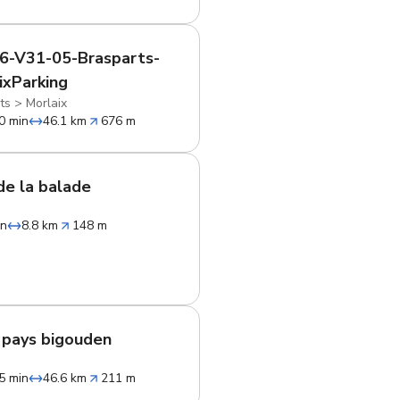
6-V31-05-Brasparts-
ixParking
ts
>
Morlaix
0 min
46.1 km
676 m
e la balade
in
8.8 km
148 m
pays bigouden
5 min
46.6 km
211 m