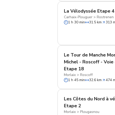
La Vélodyssée Etape 4
Carhaix-Plouguer
>
Rostrenen
1 h 30 min
31.5 km
313 
Le Tour de Manche Mon
Michel - Roscoff - Voie
Etape 18
Morlaix
>
Roscoff
1 h 45 min
32.6 km
474 
Les Côtes du Nord à vé
Etape 2
Morlaix
>
Plougasnou