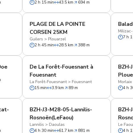
m
2 h 15 min
43.5 km
694 m
PLAGE DE LA POINTE
Balade
Milizac
CORSEN 25KM
7 h 1
Guilers
>
Plouarzel
2 h 45 min
28.5 km
388 m
0oe
De La Forêt-Fouesnant à
BZH-J
Fouesnant
Ploue
m
La Forêt-Fouesnant
>
Fouesnant
Morlaix
15 min
3.9 km
89 m
4 h 3
cat-
BZH-J3-M28-05-Lannilis-
BZH-
Rosnoën(LeFaou)
Rosno
Lannilis
>
Daoulas
Le Fao
m
4 h 30 min
61.7 km
881 m
4 h 1