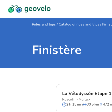
Rides and trips
/
Catalog of rides and trips
/
Finis
Finistère
La Vélodyssée Etape 1
Roscoff
>
Morlaix
2 h 15 min
30.5 km
472 