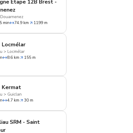
gne Etape 12B Brest -
rnenez
>
Douarnenez
5 min
74.9 km
1199 m
 Locmélar
au
>
Locmélar
in
8.6 km
155 m
- Kermat
au
>
Guiclan
in
4.7 km
30 m
liau SRM - Saint
ur