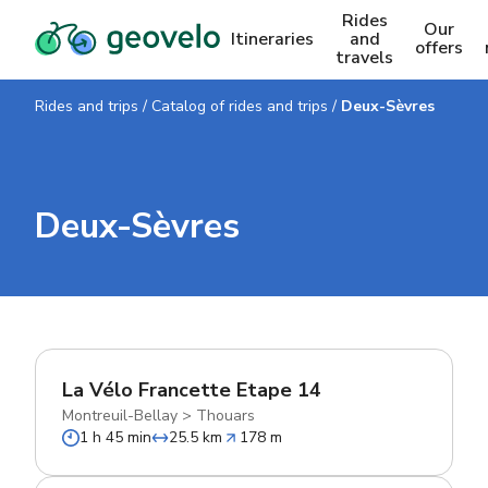
Rides
Our
Itineraries
and
offers
travels
Rides and trips
/
Catalog of rides and trips
/
Deux-Sèvres
Deux-Sèvres
La Vélo Francette Etape 14
Montreuil-Bellay
>
Thouars
1 h 45 min
25.5 km
178 m