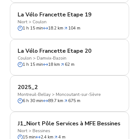
La Vélo Francette Etape 19
Niort
>
Coulon
1 h 15 min
18.2 km
104 m
La Vélo Francette Etape 20
Coulon
>
Damvix-Bazoin
1 h 15 min
18 km
62 m
2025_2
Montreuil-Bellay
>
Moncoutant-sur-Sèvre
6 h 30 min
89.7 km
675 m
J1_Niort Pôle Services à MFE Bessines
Niort
>
Bessines
15 min
2.4 km
4 m