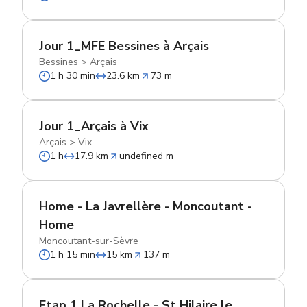
Jour 1_MFE Bessines à Arçais
Bessines
>
Arçais
1 h 30 min
23.6 km
73 m
Jour 1_Arçais à Vix
Arçais
>
Vix
1 h
17.9 km
undefined m
Home - La Javrellère - Moncoutant -
Home
Moncoutant-sur-Sèvre
1 h 15 min
15 km
137 m
Etap 1 La Rochelle - St Hilaire le