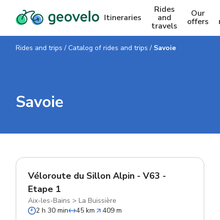
Rides
Our
Itineraries
and
offers
travels
Rides and trips
/
Catalog of rides and trips
/
Savoie
Savoie
Véloroute du Sillon Alpin - V63 -
Etape 1
Aix-les-Bains
>
La Buissière
2 h 30 min
45 km
409 m