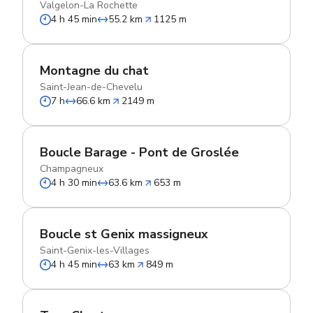
Valgelon-La Rochette
4 h 45 min
55.2 km
1125 m
Montagne du chat
Saint-Jean-de-Chevelu
7 h
66.6 km
2149 m
Boucle Barage - Pont de Groslée
Champagneux
4 h 30 min
63.6 km
653 m
Boucle st Genix massigneux
Saint-Genix-les-Villages
4 h 45 min
63 km
849 m