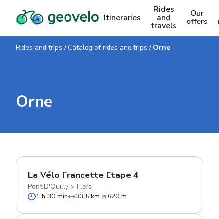
Rides
Our
Itineraries
and
offers
travels
Rides and trips
/
Catalog of rides and trips
/
Orne
Orne
La Vélo Francette Etape 4
Pont D'Ouilly
>
Flers
1 h 30 min
33.5 km
620 m