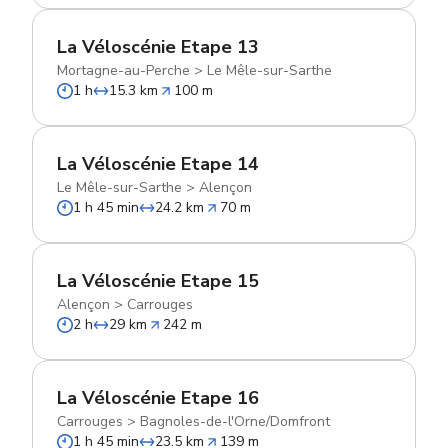
La Véloscénie Etape 13
Mortagne-au-Perche
>
Le Mêle-sur-Sarthe
1 h
15.3 km
100 m
La Véloscénie Etape 14
Le Mêle-sur-Sarthe
>
Alençon
1 h 45 min
24.2 km
70 m
La Véloscénie Etape 15
Alençon
>
Carrouges
2 h
29 km
242 m
La Véloscénie Etape 16
Carrouges
>
Bagnoles-de-l'Orne/Domfront
1 h 45 min
23.5 km
139 m