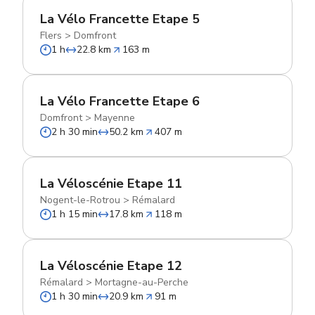
La Vélo Francette Etape 5
Flers
>
Domfront
1 h
22.8 km
163 m
La Vélo Francette Etape 6
Domfront
>
Mayenne
2 h 30 min
50.2 km
407 m
La Véloscénie Etape 11
Nogent-le-Rotrou
>
Rémalard
1 h 15 min
17.8 km
118 m
La Véloscénie Etape 12
Rémalard
>
Mortagne-au-Perche
1 h 30 min
20.9 km
91 m