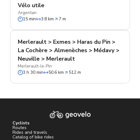
Vélo utile
Argentan
15 min
3.8 km
7 m
Merlerault > Exmes > Haras du Pin >
La Cochère > Almenèches > Médavy >
Neuville > Merlerault
Merlerault-le-Pin
3 h 30 min
50.6 km
512 m
Cyclists
Routes
Rides and travels
Catalog of bike rides