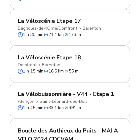
La Véloscénie Etape 17
Bagnoles-de-l'Orne/Domfront
>
Barenton
1 h 30 min
21.4 km
173 m
La Véloscénie Etape 18
Domfront
>
Barenton
1 h 15 min
16.6 km
55 m
La Vélobuissonnière - V44 - Etape 1
Alençon
>
Saint-Léonard-des-Bois
1 h 45 min
33.1 km
391 m
Boucle des Authieux du Puits - MAI A
VELO 2024 CDCVAM