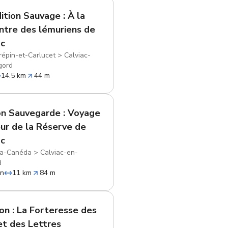
ition Sauvage : À la
ntre des lémuriens de
ac
répin-et-Carlucet
>
Calviac-
gord
14.5 km
44 m
on Sauvegarde : Voyage
ur de la Réserve de
ac
la-Canéda
>
Calviac-en-
d
in
11 km
84 m
on : La Forteresse des
et des Lettres