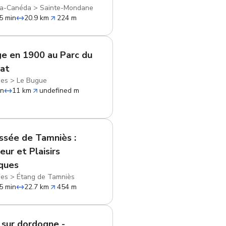
la-Canéda
>
Sainte-Mondane
5 min
20.9 km
224 m
e en 1900 au Parc du
at
ies
>
Le Bugue
in
11 km
undefined m
ssée de Tamniès :
eur et Plaisirs
ques
ies
>
Étang de Tamniès
5 min
22.7 km
454 m
y sur dordogne -