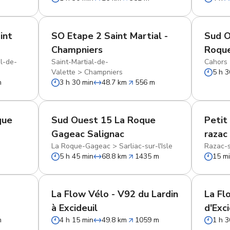
int
SO Etape 2 Saint Martial -
Sud O
Champniers
Roqu
al-de-
Saint-Martial-de-
Cahors
Valette
>
Champniers
5 h 3
m
3 h 30 min
48.7 km
556 m
que
Sud Ouest 15 La Roque
Petit
Gageac Salignac
razac
La Roque-Gageac
>
Sarliac-sur-l'Isle
Razac-su
5 h 45 min
68.8 km
1435 m
15 m
La Flow Vélo - V92 du Lardin
La Fl
à Excideuil
d'Exci
m
4 h 15 min
49.8 km
1059 m
1 h 3