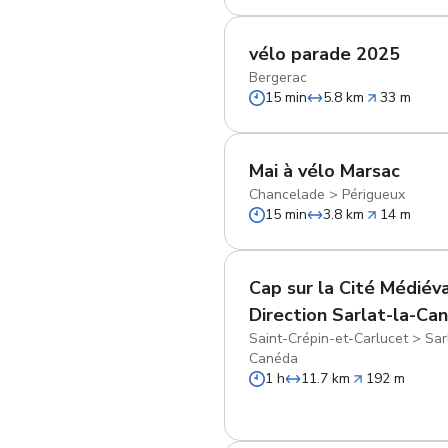
vélo parade 2025
Bergerac
15 min
5.8 km
33 m
Mai à vélo Marsac
Chancelade
>
Périgueux
15 min
3.8 km
14 m
Cap sur la Cité Médiéva
Direction Sarlat-la-Ca
Saint-Crépin-et-Carlucet
>
Sar
Canéda
1 h
11.7 km
192 m