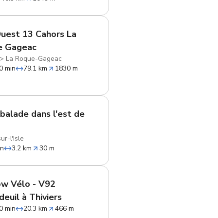
uest 13 Cahors La
e Gageac
>
La Roque-Gageac
0 min
79.1 km
1830 m
 balade dans l'est de
r-l'Isle
in
3.2 km
30 m
ow Vélo - V92
deuil à Thiviers
0 min
20.3 km
466 m