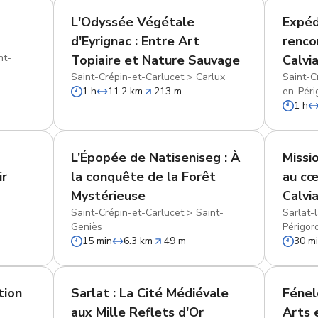
L'Odyssée Végétale
Expéd
d'Eyrignac : Entre Art
renco
nt-
Topiaire et Nature Sauvage
Calvi
Saint-Crépin-et-Carlucet
>
Carlux
Saint-C
1 h
11.2 km
213 m
en-Péri
1 h
L’Épopée de Natiseniseg : À
Missi
ir
la conquête de la Forêt
au cœ
Mystérieuse
Calvi
Saint-Crépin-et-Carlucet
>
Saint-
Sarlat-
Geniès
Périgor
15 min
6.3 km
49 m
30 m
tion
Sarlat : La Cité Médiévale
Fénel
aux Mille Reflets d'Or
Arts 