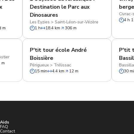
x
Destination le Parc aux
berge
Civrac-
Dinosaures
4 h 1
Les Eyzies
>
Saint-Léon-sur-Vézère
d m
1 h
18.4 km
306 m
P'tit tour école André
P'tit
stier
Boissière
Bassi
1 m
Périgueux
>
Trélissac
Bassill
15 min
4.4 km
12 m
30 m
Aids
n
FAQ
Contact