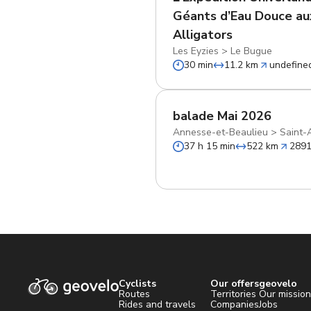
Géants d’Eau Douce au
Alligators
Les Eyzies
>
Le Bugue
30 min
11.2 km
undefine
balade Mai 2026
Annesse-et-Beaulieu
>
Saint-A
37 h 15 min
522 km
289
Cyclists
Our offers
geovelo
Routes
Territories
Our missio
Rides and travels
Companies
Jobs