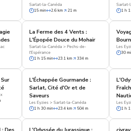
Sarlat-la-Canéda
Sarlat-
15 min
2.6 km
21 m
1 h 1
Magie
La Ferme des 4 Vents :
Voyag
ades
L'Épopée Douce du Mohair
Bourn
lac
Sarlat-la-Canéda
>
Pechs-de-
Les Eyz
l'Espérance
30 m
1 h 15 min
23.1 km
334 m
 Sur
L'Échappée Gourmande :
L'Ody
té
Sarlat, Cité d'Or et de
Fraîch
ux
Saveurs
Nauti
m
Les Eyzies
>
Sarlat-la-Canéda
Les Eyz
1 h 30 min
23.4 km
504 m
1 h 1
 : Des
L'Odyssée du Jurassique :
civra