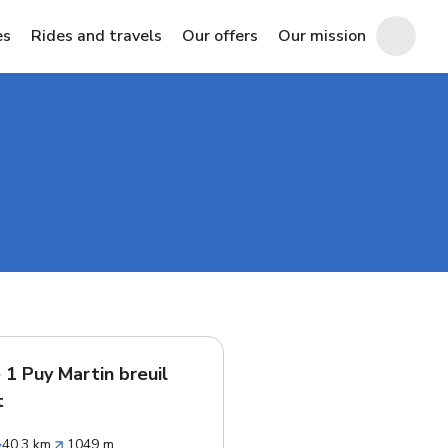
es
Rides and travels
Our offers
Our mission
 1 Puy Martin breuil
t
40.3 km
1049 m