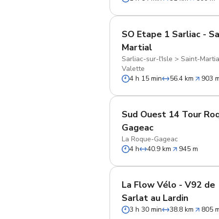
SO Etape 1 Sarliac - Sa
Martial
Sarliac-sur-l'Isle
>
Saint-Marti
Valette
4 h 15 min
56.4 km
903 
Sud Ouest 14 Tour Ro
Gageac
La Roque-Gageac
4 h
40.9 km
945 m
La Flow Vélo - V92 de
Sarlat au Lardin
3 h 30 min
38.8 km
805 