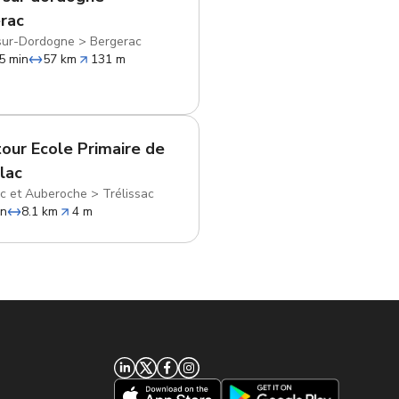
rac
sur-Dordogne
>
Bergerac
5 min
57 km
131 m
 tour Ecole Primaire de
llac
ac et Auberoche
>
Trélissac
in
8.1 km
4 m