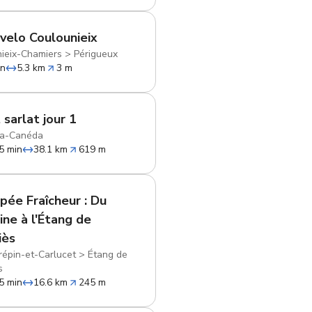
 velo Coulounieix
ieix-Chamiers
>
Périgueux
in
5.3 km
3 m
 sarlat jour 1
la-Canéda
5 min
38.1 km
619 m
pée Fraîcheur : Du
ne à l'Étang de
iès
répin-et-Carlucet
>
Étang de
s
5 min
16.6 km
245 m