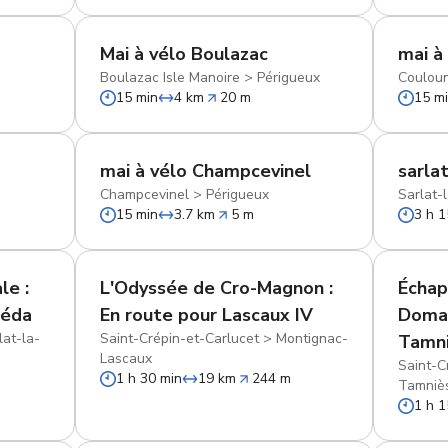
Mai à vélo Boulazac
mai à
Boulazac Isle Manoire
>
Périgueux
Couloun
15 min
4 km
20 m
15 m
mai à vélo Champcevinel
sarlat
Champcevinel
>
Périgueux
Sarlat-
15 min
3.7 km
5 m
3 h 1
le :
L'Odyssée de Cro-Magnon :
Échap
néda
En route pour Lascaux IV
Domai
lat-la-
Saint-Crépin-et-Carlucet
>
Montignac-
Tamn
Lascaux
Saint-C
1 h 30 min
19 km
244 m
Tamniè
1 h 1