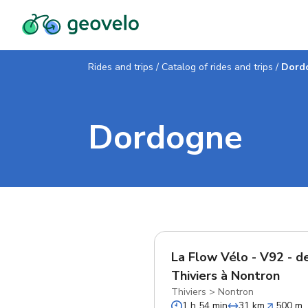
Rides and trips
/
Catalog of rides and trips
/
Dord
Dordogne
La Flow Vélo - V92 - d
Thiviers à Nontron
Thiviers
>
Nontron
1 h 54 min
31 km
500 m