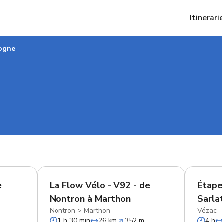
Itinerari
ogne
e
La Flow Vélo - V92 - de
Étape
Nontron à Marthon
Sarla
Nontron
>
Marthon
Vézac
1 h 30 min
26 km
352 m
4 h