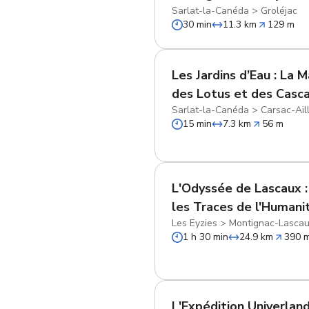
Sarlat-la-Canéda
>
Groléjac
30 min
11.3 km
129 m
Les Jardins d’Eau : La 
des Lotus et des Casc
Sarlat-la-Canéda
>
Carsac-Ail
15 min
7.3 km
56 m
L'Odyssée de Lascaux :
les Traces de l'Humani
Les Eyzies
>
Montignac-Lasca
1 h 30 min
24.9 km
390 
L'Expédition Univerland