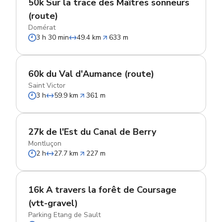
50k Sur la trace des Maîtres sonneurs
(route)
Domérat
3 h 30 min
49.4 km
633 m
60k du Val d'Aumance (route)
Saint Victor
3 h
59.9 km
361 m
27k de l'Est du Canal de Berry
Montluçon
2 h
27.7 km
227 m
16k A travers la forêt de Coursage
(vtt-gravel)
Parking Etang de Sault