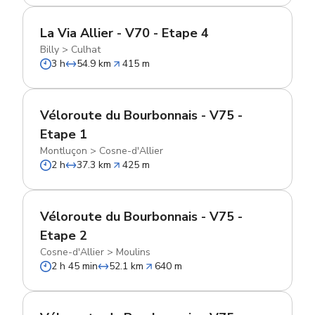
La Via Allier - V70 - Etape 4
Billy
>
Culhat
3 h
54.9 km
415 m
Véloroute du Bourbonnais - V75 -
Etape 1
Montluçon
>
Cosne-d'Allier
2 h
37.3 km
425 m
Véloroute du Bourbonnais - V75 -
Etape 2
Cosne-d'Allier
>
Moulins
2 h 45 min
52.1 km
640 m