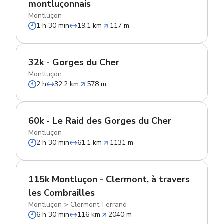
montluçonnais
Montluçon
1 h 30 min
19.1 km
117 m
32k - Gorges du Cher
Montluçon
2 h
32.2 km
578 m
60k - Le Raid des Gorges du Cher
Montluçon
2 h 30 min
61.1 km
1131 m
115k Montluçon - Clermont, à travers
les Combrailles
Montluçon
>
Clermont-Ferrand
6 h 30 min
116 km
2040 m