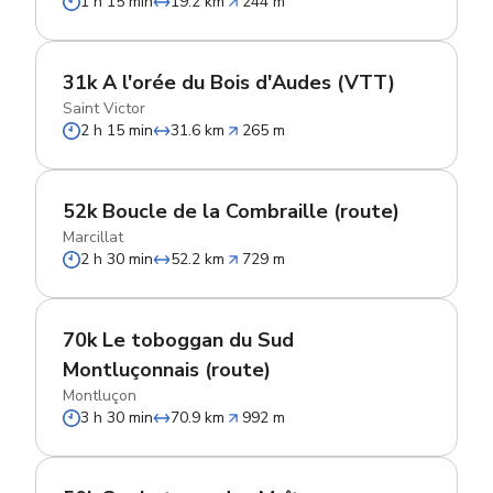
1 h 15 min
19.2 km
244 m
31k A l'orée du Bois d'Audes (VTT)
Saint Victor
2 h 15 min
31.6 km
265 m
52k Boucle de la Combraille (route)
Marcillat
2 h 30 min
52.2 km
729 m
70k Le toboggan du Sud
Montluçonnais (route)
Montluçon
3 h 30 min
70.9 km
992 m