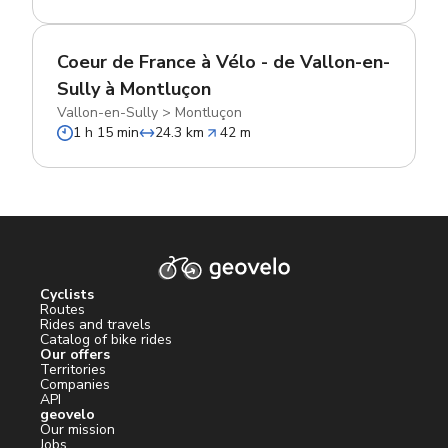
Coeur de France à Vélo - de Vallon-en-
Sully à Montluçon
Vallon-en-Sully
>
Montluçon
1 h 15 min
24.3 km
42 m
Cyclists
Routes
Rides and travels
Catalog of bike rides
Our offers
Territories
Companies
API
geovelo
Our mission
Jobs