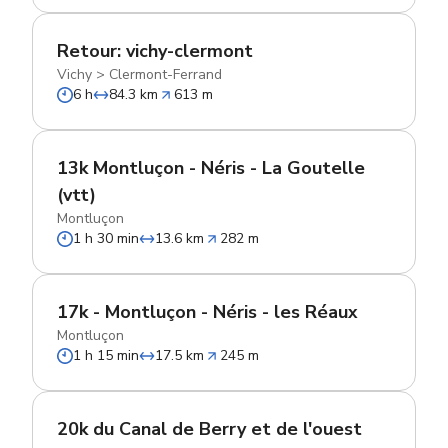
Retour: vichy-clermont
Vichy
>
Clermont-Ferrand
6 h
84.3 km
613 m
13k Montluçon - Néris - La Goutelle
(vtt)
Montluçon
1 h 30 min
13.6 km
282 m
17k - Montluçon - Néris - les Réaux
Montluçon
1 h 15 min
17.5 km
245 m
20k du Canal de Berry et de l'ouest