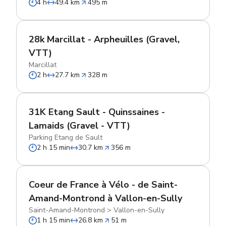
4 h
49.4 km
495 m
28k Marcillat - Arpheuilles (Gravel,
VTT)
Marcillat
2 h
27.7 km
328 m
31K Etang Sault - Quinssaines -
Lamaids (Gravel - VTT)
Parking Etang de Sault
2 h 15 min
30.7 km
356 m
Coeur de France à Vélo - de Saint-
Amand-Montrond à Vallon-en-Sully
Saint-Amand-Montrond
>
Vallon-en-Sully
1 h 15 min
26.8 km
51 m