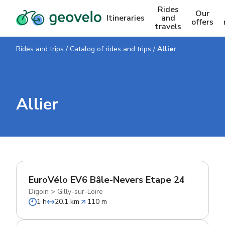
Rides
Our
Itineraries
and
offers
travels
Rides and trips
/
Catalog of rides and trips
/
Allier
Allier
EuroVélo EV6 Bâle-Nevers Etape 24
Digoin
>
Gilly-sur-Loire
1 h
20.1 km
110 m