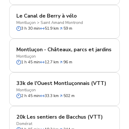
Le Canal de Berry à vélo
Montluçon
>
Saint Amand Montrond
3 h 30 min
51.9 km
59 m
Montluçon - Châteaux, parcs et jardins
Montluçon
1 h 45 min
12.7 km
96 m
33k de l'Ouest Montluçonnais (VTT)
Montluçon
2 h 45 min
33.3 km
502 m
20k Les sentiers de Bacchus (VTT)
Domérat