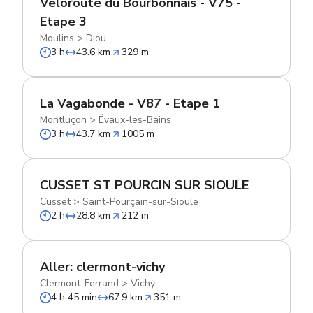
Véloroute du Bourbonnais - V75 -
Etape 3
Moulins
>
Diou
3 h
43.6 km
329 m
La Vagabonde - V87 - Etape 1
Montluçon
>
Évaux-les-Bains
3 h
43.7 km
1005 m
CUSSET ST POURCIN SUR SIOULE
Cusset
>
Saint-Pourçain-sur-Sioule
2 h
28.8 km
212 m
Aller: clermont-vichy
Clermont-Ferrand
>
Vichy
4 h 45 min
67.9 km
351 m