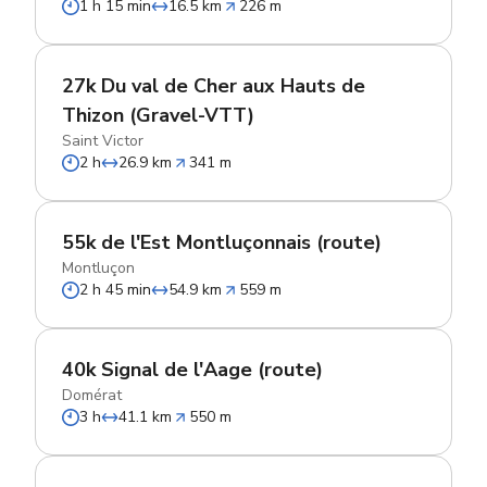
1 h 15 min
16.5 km
226 m
27k Du val de Cher aux Hauts de
Thizon (Gravel-VTT)
Saint Victor
2 h
26.9 km
341 m
55k de l'Est Montluçonnais (route)
Montluçon
2 h 45 min
54.9 km
559 m
40k Signal de l'Aage (route)
Domérat
3 h
41.1 km
550 m