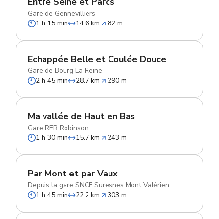
Entre Seine et Parcs
Gare de Gennevilliers
1 h 15 min
14.6 km
82 m
Echappée Belle et Coulée Douce
Gare de Bourg La Reine
2 h 45 min
28.7 km
290 m
Ma vallée de Haut en Bas
Gare RER Robinson
1 h 30 min
15.7 km
243 m
Par Mont et par Vaux
Depuis la gare SNCF Suresnes Mont Valérien
1 h 45 min
22.2 km
303 m