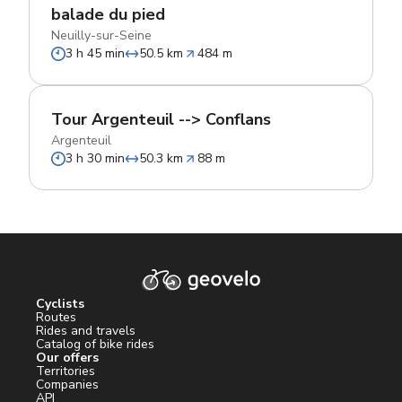
balade du pied
Neuilly-sur-Seine
3 h 45 min
50.5 km
484 m
Tour Argenteuil --> Conflans
Argenteuil
3 h 30 min
50.3 km
88 m
Cyclists
Routes
Rides and travels
Catalog of bike rides
Our offers
Territories
Companies
API