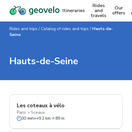
Rides
Our
Itineraries
and
offers
travels
Rides and trips
/
Catalog of rides and trips
/
Hauts-de-
Seine
Hauts-de-Seine
Les coteaux à vélo
Paris
>
Sceaux
30 min
9.2 km
89 m