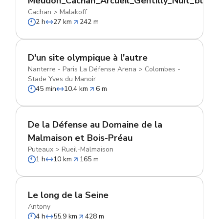
Meudon_Cachan_Arcueil_Gentilly_Nuit_blanc
Cachan
>
Malakoff
2 h
27 km
242 m
D'un site olympique à l'autre
Nanterre - Paris La Défense Arena
>
Colombes -
Stade Yves du Manoir
45 min
10.4 km
6 m
De la Défense au Domaine de la
Malmaison et Bois-Préau
Puteaux
>
Rueil-Malmaison
1 h
10 km
165 m
Le long de la Seine
Antony
4 h
55.9 km
428 m