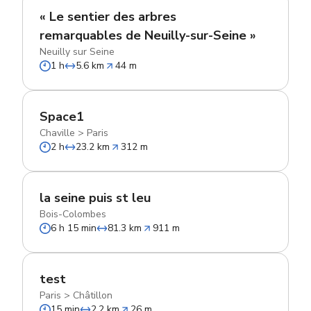
« Le sentier des arbres
remarquables de Neuilly-sur-Seine »
Neuilly sur Seine
1 h
5.6 km
44 m
Space1
Chaville
>
Paris
2 h
23.2 km
312 m
la seine puis st leu
Bois-Colombes
6 h 15 min
81.3 km
911 m
test
Paris
>
Châtillon
15 min
2.2 km
26 m