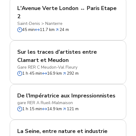
L'Avenue Verte London ↔ Paris Etape
2
Saint-Denis
>
Nanterre
45 min
11.7 km
24 m
Sur les traces d’artistes entre
Clamart et Meudon
Gare RER C Meudon-Val Fleury
1 h 45 min
16.9 km
292 m
De l’Impératrice aux Impressionnistes
gare RER A Rueil-Malmaison
1 h 15 min
14.9 km
121 m
La Seine, entre nature et industrie