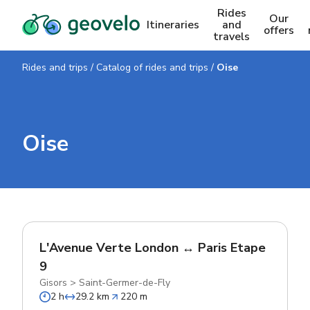
Rides
Our
Itineraries
and
offers
travels
Rides and trips
/
Catalog of rides and trips
/
Oise
Oise
L'Avenue Verte London ↔ Paris Etape
9
Gisors
>
Saint-Germer-de-Fly
2 h
29.2 km
220 m