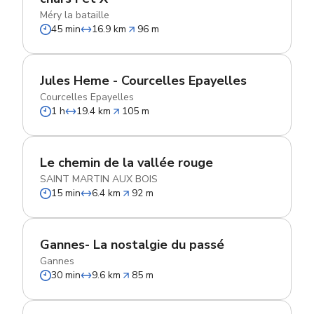
Méry la bataille
45 min
16.9 km
96 m
Jules Heme - Courcelles Epayelles
Courcelles Epayelles
1 h
19.4 km
105 m
Le chemin de la vallée rouge
SAINT MARTIN AUX BOIS
15 min
6.4 km
92 m
Gannes- La nostalgie du passé
Gannes
30 min
9.6 km
85 m