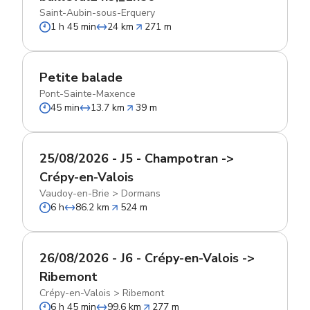
Saint-Aubin-sous-Erquery
1 h 45 min
24 km
271 m
Petite balade
Pont-Sainte-Maxence
45 min
13.7 km
39 m
25/08/2026 - J5 - Champotran ->
Crépy-en-Valois
Vaudoy-en-Brie
>
Dormans
6 h
86.2 km
524 m
26/08/2026 - J6 - Crépy-en-Valois ->
Ribemont
Crépy-en-Valois
>
Ribemont
6 h 45 min
99.6 km
277 m