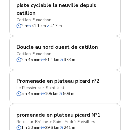
piste cyclable la neuville depuis
catillon
Catillon-Fumechon
2 h
41.1 km
417 m
Boucle au nord ouest de catillon
Catillon-Fumechon
2 h 45 min
51.4 km
373 m
Promenade en plateau picard n°2
Le Plessier-sur-Saint-Just
5 h 45 min
105 km
808 m
promenade en plateau picard N°1
Reuil-sur-Brêche
>
Saint-André-Farivillers
1 h 30 min
29.6 km
241 m