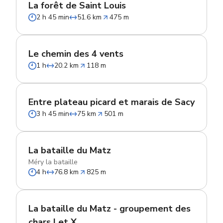
La forêt de Saint Louis
2 h 45 min
51.6 km
475 m
Le chemin des 4 vents
1 h
20.2 km
118 m
Entre plateau picard et marais de Sacy
3 h 45 min
75 km
501 m
La bataille du Matz
Méry la bataille
4 h
76.8 km
825 m
La bataille du Matz - groupement des
chars I et X