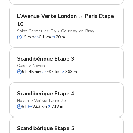
L'Avenue Verte London ↔ Paris Etape
10
Saint-Germer-de-Fly
>
Gournay-en-Bray
15 min
6.1 km
20 m
Scandibérique Etape 3
Guise
>
Noyon
5 h 45 min
76.4 km
363 m
Scandibérique Etape 4
Noyon
>
Ver sur Launette
6 h
82.3 km
718 m
Scandibérique Etape 5