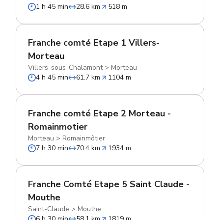
1 h 45 min
28.6 km
518 m
Franche comté Etape 1 Villers-
Morteau
Villers-sous-Chalamont
>
Morteau
4 h 45 min
61.7 km
1104 m
Franche comté Etape 2 Morteau -
Romainmotier
Morteau
>
Romainmôtier
7 h 30 min
70.4 km
1934 m
Franche Comté Etape 5 Saint Claude -
Mouthe
Saint-Claude
>
Mouthe
6 h 30 min
58.1 km
1819 m