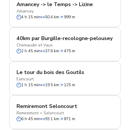
Amancey -> le Temps -> Lizine
Amancey
4 h 15 min
50.4 km
999 m
40km par Burgille-recologne-pelousey
Chemaudin et Vaux
2 h 45 min
37.6 km
475 m
Le tour du bois des Goutils
Exincourt
1 h 15 min
19.5 km
125 m
Remiremont Seloncourt
Remiremont
>
Seloncourt
6 h 45 min
93.1 km
871 m