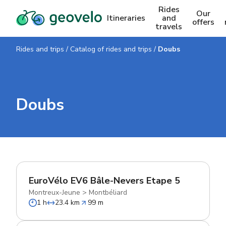
Rides
Our
Itineraries
and
offers
travels
Rides and trips
/
Catalog of rides and trips
/
Doubs
Doubs
EuroVélo EV6 Bâle-Nevers Etape 5
Montreux-Jeune
>
Montbéliard
1 h
23.4 km
99 m