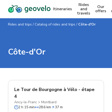
Rides
Our
Itineraries
and
offers
travels
Rides and trips
/
Catalog of rides and trips
/
Côte-d'Or
Côte-d'Or
Le Tour de Bourgogne à Vélo - étape
4
Ancy-le-Franc
>
Montbard
2 h 15 min
28.6 km
37 m