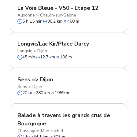
La Voie Bleue - V50 - Etape 12
Auxonne
>
Chalon-sur-Saône
5 h 15 min
98.2 km
468 m
Longvic/Lac Kir/Place Darcy
Longvic
>
Dijon
45 min
12.7 km
106 m
Sens => Dijon
Sens
>
Dijon
20 h
280 km
1959 m
Balade à travers les grands crus de
Bourgogne
Chassagne-Montrachet
4 h
54.1 km
505 m