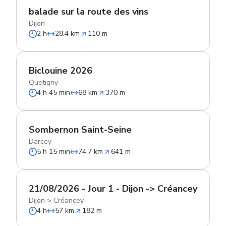
balade sur la route des vins
Dijon
2 h
28.4 km
110 m
Biclouine 2026
Quetigny
4 h 45 min
68 km
370 m
Sombernon Saint-Seine
Darcey
5 h 15 min
74.7 km
641 m
21/08/2026 - Jour 1 - Dijon -> Créancey
Dijon
>
Créancey
4 h
57 km
182 m