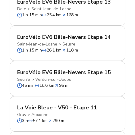
EuroVélo EV6 Bâle-Nevers Etape 13
Dole
>
Saint-Jean-de-Losne
1 h 15 min
25.4 km
168 m
EuroVélo EV6 Bâle-Nevers Etape 14
Saint-Jean-de-Losne
>
Seurre
1 h 15 min
26.1 km
118 m
EuroVélo EV6 Bâle-Nevers Etape 15
Seurre
>
Verdun-sur-Doubs
45 min
18.6 km
95 m
La Voie Bleue - V50 - Etape 11
Gray
>
Auxonne
3 h
57.1 km
290 m