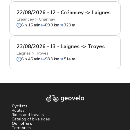
22/08/2026 - J2 - Créancey -> Laignes
Créancey
>
Channay
6 h 15 min
89.9 km
320 m
23/08/2026 - J3 - Laignes -> Troyes
Laignes
>
Troyes
6 h 45 min
98.3 km
514 m
Cyclists
Routes
Rides and travels
Catalog of bike rides
Our offers
Territories