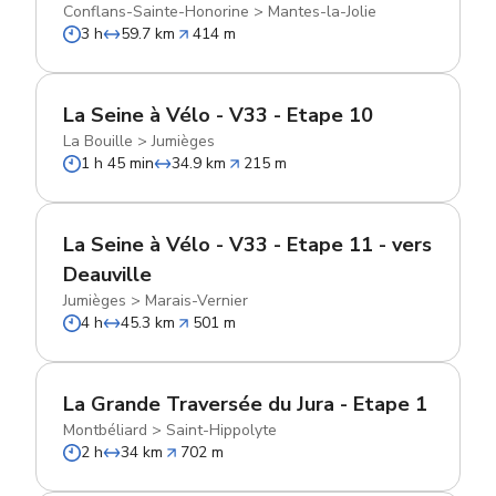
Conflans-Sainte-Honorine
>
Mantes-la-Jolie
3 h
59.7 km
414 m
La Seine à Vélo - V33 - Etape 10
La Bouille
>
Jumièges
1 h 45 min
34.9 km
215 m
La Seine à Vélo - V33 - Etape 11 - vers
Deauville
Jumièges
>
Marais-Vernier
4 h
45.3 km
501 m
La Grande Traversée du Jura - Etape 1
Montbéliard
>
Saint-Hippolyte
2 h
34 km
702 m