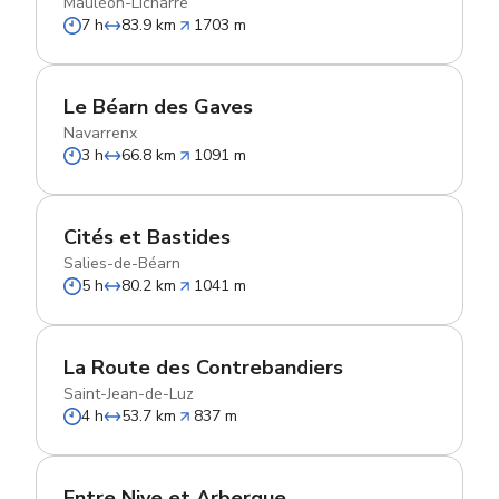
Mauléon-Licharre
7 h
83.9 km
1703 m
Le Béarn des Gaves
Navarrenx
3 h
66.8 km
1091 m
Cités et Bastides
Salies-de-Béarn
5 h
80.2 km
1041 m
La Route des Contrebandiers
Saint-Jean-de-Luz
4 h
53.7 km
837 m
Entre Nive et Arberque