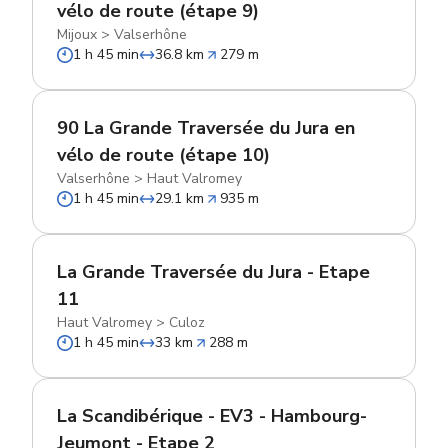
vélo de route (étape 9)
Mijoux
>
Valserhône
1 h 45 min
36.8 km
279 m
90 La Grande Traversée du Jura en
vélo de route (étape 10)
Valserhône
>
Haut Valromey
1 h 45 min
29.1 km
935 m
La Grande Traversée du Jura - Etape
11
Haut Valromey
>
Culoz
1 h 45 min
33 km
288 m
La Scandibérique - EV3 - Hambourg-
Jeumont - Etape 2