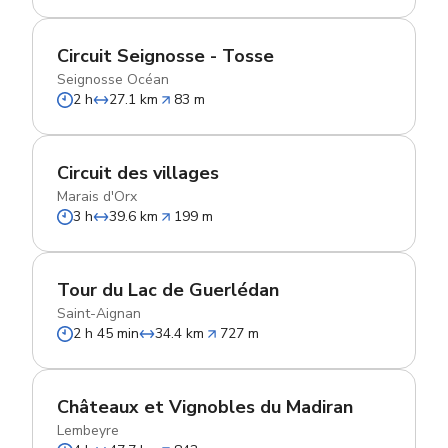
Circuit Seignosse - Tosse
Seignosse Océan
2 h
27.1 km
83 m
Circuit des villages
Marais d'Orx
3 h
39.6 km
199 m
Tour du Lac de Guerlédan
Saint-Aignan
2 h 45 min
34.4 km
727 m
Châteaux et Vignobles du Madiran
Lembeyre