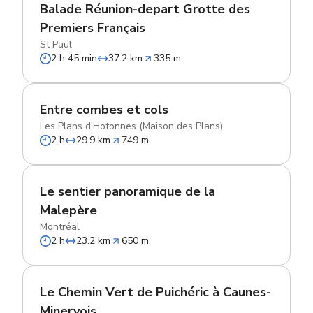
Balade Réunion-depart Grotte des
Premiers Français
St Paul
2 h 45 min
37.2 km
335 m
Entre combes et cols
Les Plans d’Hotonnes (Maison des Plans)
2 h
29.9 km
749 m
Le sentier panoramique de la
Malepère
Montréal
2 h
23.2 km
650 m
Le Chemin Vert de Puichéric à Caunes-
Minervois