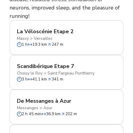
neurons, improved sleep, and the pleasure of
running!
La Véloscénie Etape 2
Massy
>
Versailles
1 h
19.3 km
247 m
Scandibérique Etape 7
Choisy le Roy
>
Saint Fargeau Ponthierry
3 h
41.1 km
341 m
De Messanges à Azur
Messanges
>
Azur
2 h 45 min
36.9 km
202 m