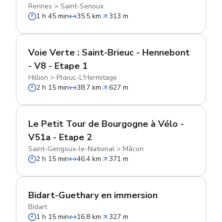
Rennes
>
Saint-Senoux
1 h 45 min
35.5 km
313 m
Voie Verte : Saint-Brieuc - Hennebont
- V8 - Etape 1
Hillion
>
Plœuc-L'Hermitage
2 h 15 min
38.7 km
627 m
Le Petit Tour de Bourgogne à Vélo -
V51a - Etape 2
Saint-Gengoux-le-National
>
Mâcon
2 h 15 min
46.4 km
371 m
Bidart-Guethary en immersion
Bidart
1 h 15 min
16.8 km
327 m