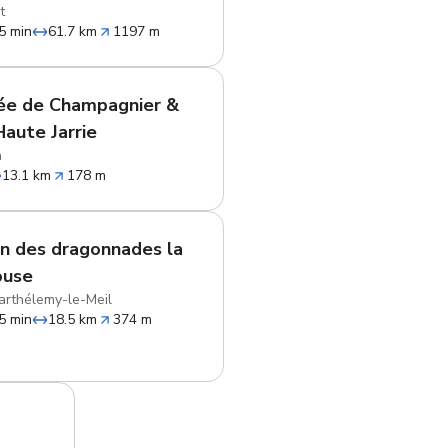
t
5 min
61.7 km
1197 m
ée de Champagnier &
Haute Jarrie
n
13.1 km
178 m
n des dragonnades la
ouse
arthélemy-le-Meil
5 min
18.5 km
374 m