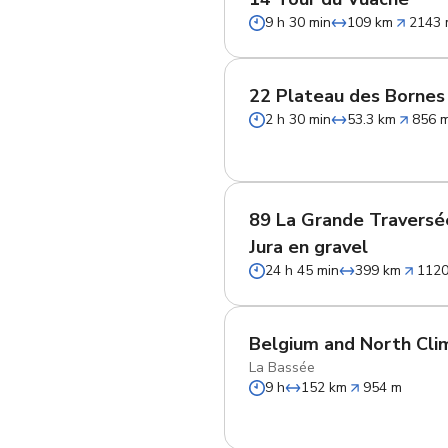
9 h 30 min
109 km
2143
22 Plateau des Bornes
2 h 30 min
53.3 km
856 
89 La Grande Traversé
Jura en gravel
24 h 45 min
399 km
112
Belgium and North Cli
La Bassée
9 h
152 km
954 m