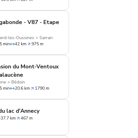
gabonde - V87 - Etape
erd-les-Oussines
>
Sarran
5 min
42 km
975 m
sion du Mont-Ventoux
alaucène
ène
>
Bédoin
5 min
20.6 km
1790 m
du lac d'Annecy
37.7 km
467 m