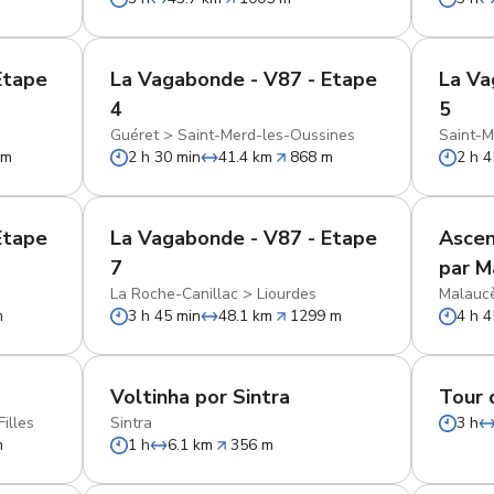
Etape
La Vagabonde - V87 - Etape
La Va
4
5
Guéret
>
Saint-Merd-les-Oussines
Saint-M
 m
2 h 30 min
41.4 km
868 m
2 h 4
Etape
La Vagabonde - V87 - Etape
Ascen
7
par M
La Roche-Canillac
>
Liourdes
Malauc
m
3 h 45 min
48.1 km
1299 m
4 h 4
Voltinha por Sintra
Tour 
illes
Sintra
3 h
m
1 h
6.1 km
356 m