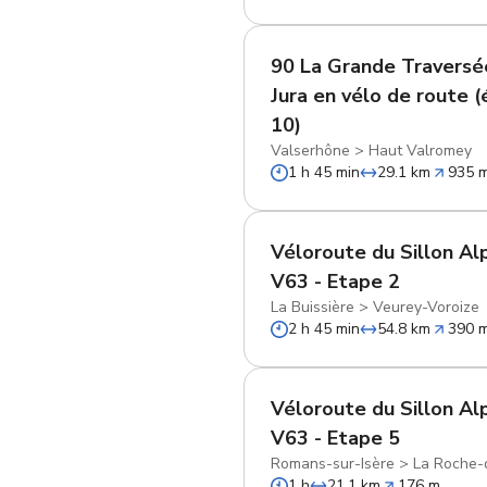
90 La Grande Traversé
Jura en vélo de route 
10)
Valserhône
>
Haut Valromey
1 h 45 min
29.1 km
935 
Véloroute du Sillon Alp
V63 - Etape 2
La Buissière
>
Veurey-Voroize
2 h 45 min
54.8 km
390 
Véloroute du Sillon Alp
V63 - Etape 5
Romans-sur-Isère
>
La Roche-
1 h
21.1 km
176 m