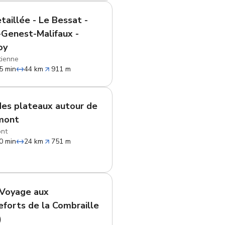
taillée - Le Bessat -
-Genest-Malifaux -
oy
tienne
5 min
44 km
911 m
des plateaux autour de
mont
nt
0 min
24 km
751 m
 Voyage aux
eforts de la Combraille
)