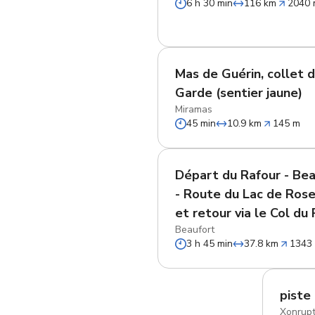
6 h 30 min
116 km
2040
Mas de Guérin, collet d
Garde (sentier jaune)
Miramas
45 min
10.9 km
145 m
Départ du Rafour - Be
- Route du Lac de Ros
et retour via le Col du
Beaufort
3 h 45 min
37.8 km
1343
piste 
Xonrup