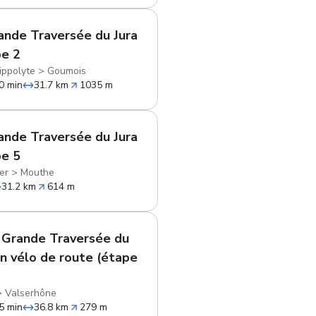
ande Traversée du Jura
pe 2
ippolyte
>
Goumois
0 min
31.7 km
1035 m
ande Traversée du Jura
pe 5
er
>
Mouthe
31.2 km
614 m
 Grande Traversée du
en vélo de route (étape
>
Valserhône
5 min
36.8 km
279 m