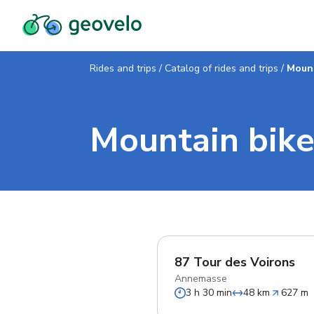
Rides and trips
/
Catalog of rides and trips
/
Mount
Mountain bike
87 Tour des Voirons
Annemasse
3 h 30 min
48 km
627 m