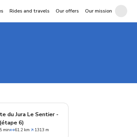
es
Rides and travels
Our offers
Our mission
te du Jura Le Sentier -
(étape 6)
5 min
61.2 km
1313 m