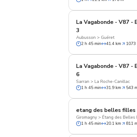
La Vagabonde - V87 - 
3
Aubusson
>
Guéret
2 h 45 min
41.4 km
1073
La Vagabonde - V87 - 
6
Sarran
>
La Roche-Canillac
1 h 45 min
31.9 km
543 
etang des belles filles
Giromagny
>
Étang des Belles F
1 h 45 min
20.1 km
811 