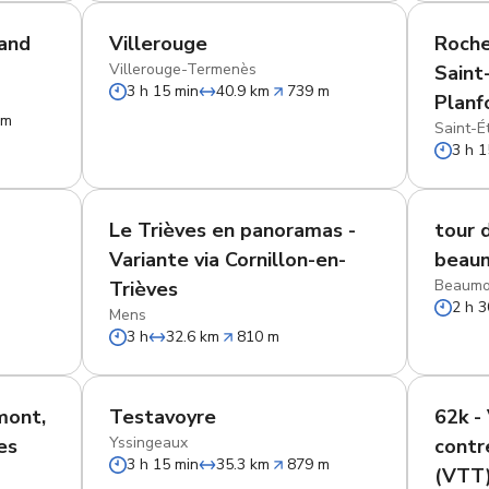
rand
Villerouge
Roche
Villerouge-Termenès
Saint
3 h 15 min
40.9 km
739 m
Planf
 m
Saint-É
3 h 1
Le Trièves en panoramas -
tour 
Variante via Cornillon-en-
beau
Beaumo
Trièves
2 h 3
Mens
3 h
32.6 km
810 m
mont,
Testavoyre
62k -
Yssingeaux
es
contr
3 h 15 min
35.3 km
879 m
(VTT