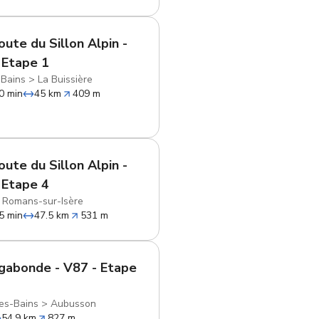
oute du Sillon Alpin -
 Etape 1
-Bains
>
La Buissière
0 min
45 km
409 m
oute du Sillon Alpin -
 Etape 4
>
Romans-sur-Isère
5 min
47.5 km
531 m
gabonde - V87 - Etape
es-Bains
>
Aubusson
54.9 km
827 m