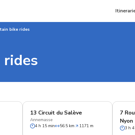
Itinerari
ain bike rides
 rides
13 Circuit du Salève
7 Rou
Annemasse
Nyon 
4 h 15 min
56.5 km
1171 m
3 h 4