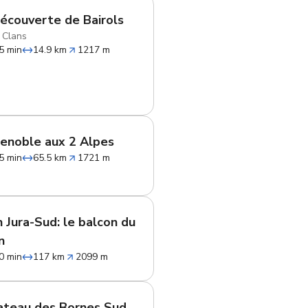
découverte de Bairols
 Clans
5 min
14.9 km
1217 m
enoble aux 2 Alpes
5 min
65.5 km
1721 m
n Jura-Sud: le balcon du
n
0 min
117 km
2099 m
ateau des Bornes Sud