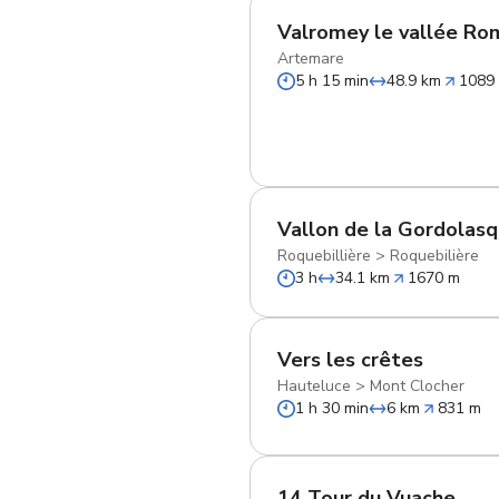
Valromey le vallée Ro
Artemare
5 h 15 min
48.9 km
1089
Vallon de la Gordolas
Roquebillière
>
Roquebilière
3 h
34.1 km
1670 m
Vers les crêtes
Hauteluce
>
Mont Clocher
1 h 30 min
6 km
831 m
14 Tour du Vuache