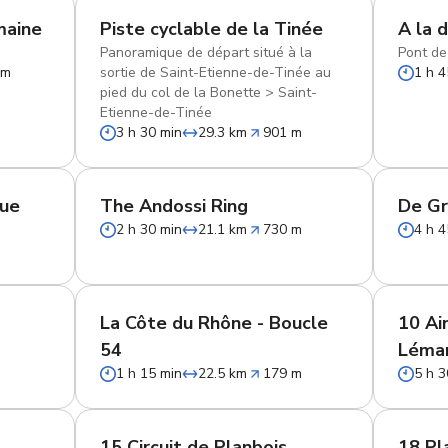
maine
Piste cyclable de la Tinée
A la 
Panoramique de départ situé à la
Pont de
 m
sortie de Saint-Etienne-de-Tinée au
1 h 4
pied du col de la Bonette
>
Saint-
Etienne-de-Tinée
3 h 30 min
29.3 km
901 m
que
The Andossi Ring
De Gr
2 h 30 min
21.1 km
730 m
4 h 4
La Côte du Rhône - Boucle
10 Ai
54
Léma
1 h 15 min
22.5 km
179 m
5 h 3
15 Circuit de Planbois
18 Pl