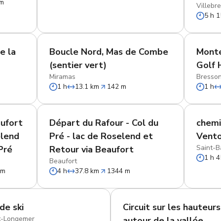
 m
Villebre
5 h 1
e la
Boucle Nord, Mas de Combe
Mont
(sentier vert)
Golf 
Miramas
Bresso
1 h
13.1 km
142 m
1 h
aufort
Départ du Rafour - Col du
chemi
elend
Pré - lac de Roselend et
Vent
Saint-B
 Pré
Retour via Beaufort
1 h 4
Beaufort
 m
4 h
37.8 km
1344 m
de ski
Circuit sur les hauteurs
t-Longemer
autour de la vallée