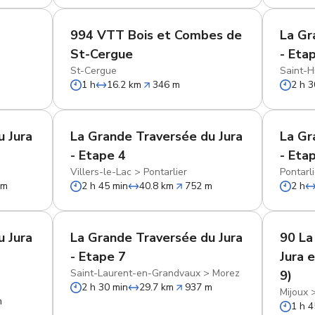
994 VTT Bois et Combes de
La Gr
St-Cergue
- Eta
St-Cergue
Saint-H
1 h
16.2 km
346 m
2 h 3
u Jura
La Grande Traversée du Jura
La Gr
- Etape 4
- Eta
Villers-le-Lac
>
Pontarlier
Pontarli
 m
2 h 45 min
40.8 km
752 m
2 h
u Jura
La Grande Traversée du Jura
90 La
- Etape 7
Jura 
Saint-Laurent-en-Grandvaux
>
Morez
9)
2 h 30 min
29.7 km
937 m
Mijoux
m
1 h 4