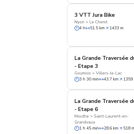
3 VTT Jura Bike
Nyon
>
Le Chenit
4 h
51.5 km
1433 m
La Grande Traversée d
- Etape 3
Goumois
>
Villers-le-Lac
3 h 30 min
43.7 km
1359
La Grande Traversée d
- Etape 6
Mouthe
>
Saint-Laurent-en-
Grandvaux
1 h 45 min
28.6 km
518 