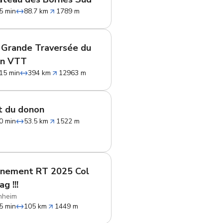
5 min
88.7 km
1789 m
 Grande Traversée du
en VTT
15 min
394 km
12963 m
it du donon
0 min
53.5 km
1522 m
inement RT 2025 Col
g !!!
nheim
5 min
105 km
1449 m