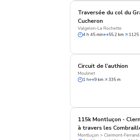
Traversée du col du G
Cucheron
Valgelon-La Rochette
4 h 45 min
55.2 km
1125
Circuit de l’authion
Moulinet
1 h
9 km
335 m
115k Montluçon - Cler
à travers les Combraill
Montluçon
>
Clermont-Ferrand