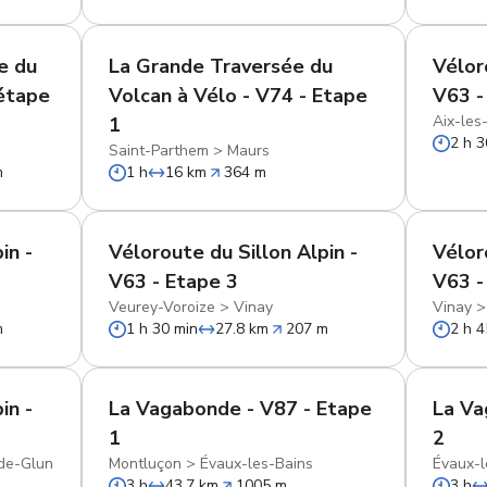
e du
La Grande Traversée du
Vélor
(étape
Volcan à Vélo - V74 - Etape
V63 -
Aix-les
1
2 h 3
Saint-Parthem
>
Maurs
m
1 h
16 km
364 m
in -
Véloroute du Sillon Alpin -
Vélor
V63 - Etape 3
V63 -
Veurey-Voroize
>
Vinay
Vinay
m
1 h 30 min
27.8 km
207 m
2 h 4
in -
La Vagabonde - V87 - Etape
La Va
1
2
de-Glun
Montluçon
>
Évaux-les-Bains
Évaux-l
3 h
43.7 km
1005 m
3 h