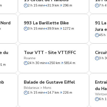
 m
2 h 15 min
31.9 km
296 m
7 h 4
 Nord
993 La Barillette Bike
91 La
m
3 h 15 min
39.9 km
1272 m
Jura 
45 h 
e du
Tour VTT - Site VTT/FFC
Circu
Roanne
3 h 3
24 h 30 min
250 km
5814 m
01 m
mb
Balade de Gustave Eiffel
Entra
Bédarieux
>
Mons
du Haa
1 h 15 min
14.7 km
226 m
Wintze
6 h 1