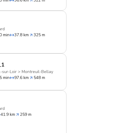
0 min
36.6 km
322 m
ard
0 min
37.8 km
325 m
_1
-sur-Loir
>
Montreuil-Bellay
5 min
97.6 km
548 m
ard
41.9 km
259 m