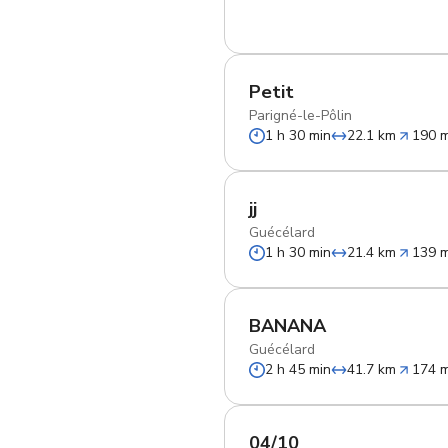
Petit
Parigné-le-Pôlin
1 h 30 min
22.1 km
190 
jj
Guécélard
1 h 30 min
21.4 km
139 
BANANA
Guécélard
2 h 45 min
41.7 km
174 
04/10