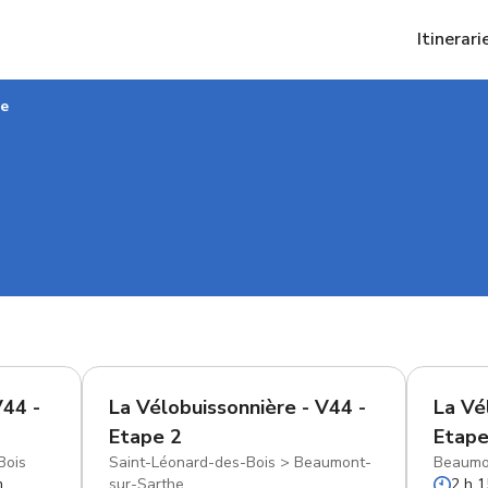
Itinerari
he
V44 -
La Vélobuissonnière - V44 -
La Vé
Etape 2
Etape
Bois
Saint-Léonard-des-Bois
>
Beaumont-
Beaumo
m
sur-Sarthe
2 h 1