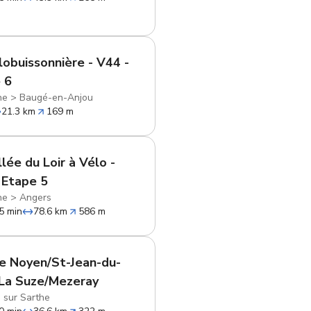
lobuissonnière - V44 -
 6
he
>
Baugé-en-Anjou
21.3 km
169 m
llée du Loir à Vélo -
 Etape 5
he
>
Angers
5 min
78.6 km
586 m
e Noyen/St-Jean-du-
 La Suze/Mezeray
 sur Sarthe