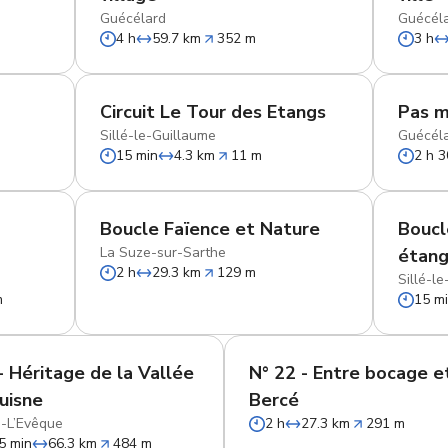
Guécélard
Guécél
4 h
59.7 km
352 m
3 h
Circuit Le Tour des Etangs
Pas m
Sillé-le-Guillaume
Guécél
15 min
4.3 km
11 m
2 h 3
d
Boucle Faïence et Nature
Boucl
La Suze-sur-Sarthe
étang
2 h
29.3 km
129 m
Sillé-l
m
15 m
- Héritage de la Vallée
N° 22 - Entre bocage e
Huisne
Bercé
-L’Evêque
2 h
27.3 km
291 m
5 min
66.3 km
484 m