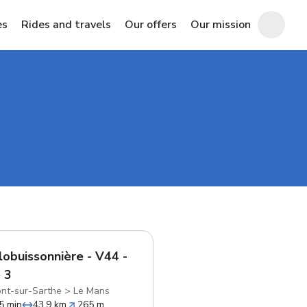
es
Rides and travels
Our offers
Our mission
lobuissonnière - V44 -
 3
nt-sur-Sarthe
>
Le Mans
5 min
43.9 km
265 m