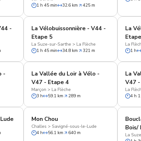
1 h 45 min
32.6 km
425 m
V44 -
La Vélobuissonnière - V44 -
La Vé
Etape 5
Etape
La Suze-sur-Sarthe
>
La Flèche
La Flèc
m
1 h 45 min
34.8 km
321 m
1 h
o -
La Vallée du Loir à Vélo -
La Va
V47 - Etape 4
V47 -
Marçon
>
La Flèche
La Flèc
3 h
59.1 km
289 m
4 h 1
 Lude
Mon Chou
Boucl
Challes
>
Savigné-sous-le-Lude
Bois/
m
4 h
56.1 km
640 m
La Suze