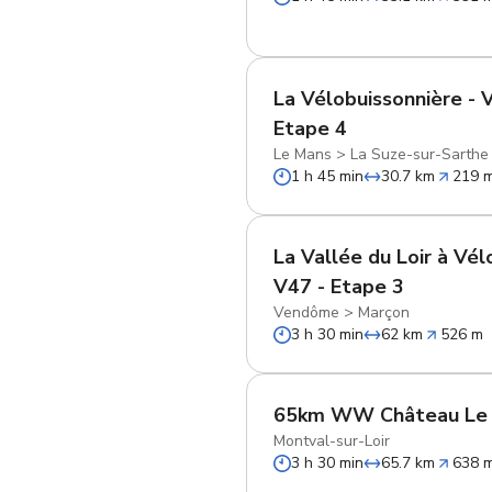
La Vélobuissonnière - 
Etape 4
Le Mans
>
La Suze-sur-Sarthe
1 h 45 min
30.7 km
219 
La Vallée du Loir à Vél
V47 - Etape 3
Vendôme
>
Marçon
3 h 30 min
62 km
526 m
65km WW Château Le
Montval-sur-Loir
3 h 30 min
65.7 km
638 