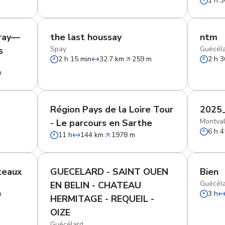
1 h 3
eray—
the last houssay
ntm
Spay
Guécél
s
2 h 15 min
32.7 km
259 m
2 h 3
m
Région Pays de la Loire Tour
2025
Montval
- Le parcours en Sarthe
6 h 4
11 h
144 km
1978 m
ateaux
GUECELARD - SAINT OUEN
Bien
Guécél
EN BELIN - CHATEAU
m
3 h
HERMITAGE - REQUEIL -
OIZE
Guécélard