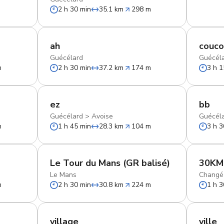
2 h 30 min
35.1 km
298 m
ah
couc
Guécélard
Guécél
m
2 h 30 min
37.2 km
174 m
3 h 1
ez
bb
Guécélard
>
Avoise
Guécél
m
1 h 45 min
28.3 km
104 m
3 h 3
Le Tour du Mans (GR balisé)
30KM
Le Mans
Changé
m
2 h 30 min
30.8 km
224 m
1 h 3
village
ville