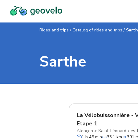
Rides and trips
/
Catalog of rides and trips
/
Sart
Sarthe
La Vélobuissonnière - 
Etape 1
Alençon
>
Saint-Léonard-des-
1 h 45 min
33.1 km
391 