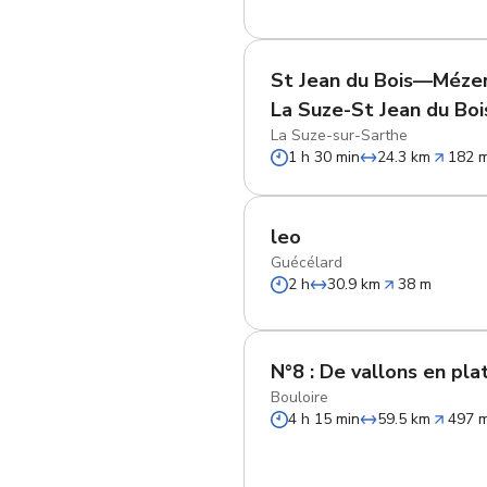
St Jean du Bois—Méz
La Suze-St Jean du Boi
La Suze-sur-Sarthe
1 h 30 min
24.3 km
182 
leo
Guécélard
2 h
30.9 km
38 m
N°8 : De vallons en pl
Bouloire
4 h 15 min
59.5 km
497 