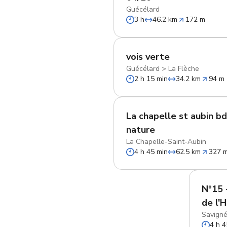
Guécélard
3 h
46.2 km
172 m
vois verte
Guécélard
>
La Flèche
2 h 15 min
34.2 km
94 m
La chapelle st aubin b
nature
La Chapelle-Saint-Aubin
4 h 45 min
62.5 km
327 
N°15 
de l'
Savigné
4 h 4