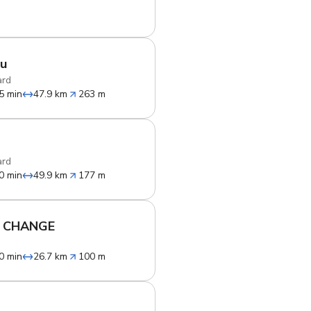
ou
ard
5 min
47.9 km
263 m
ard
0 min
49.9 km
177 m
 CHANGE
0 min
26.7 km
100 m