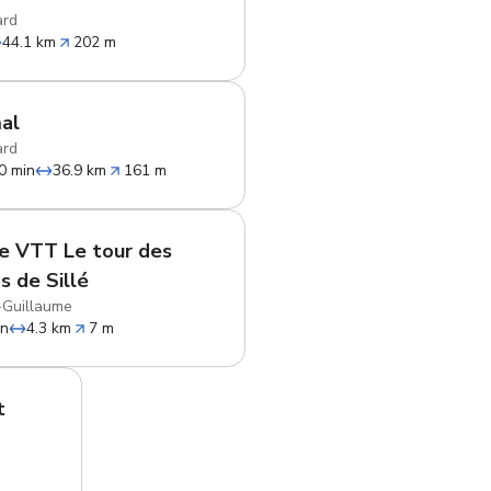
ard
44.1 km
202 m
al
ard
0 min
36.9 km
161 m
e VTT Le tour des
s de Sillé
e-Guillaume
in
4.3 km
7 m
t