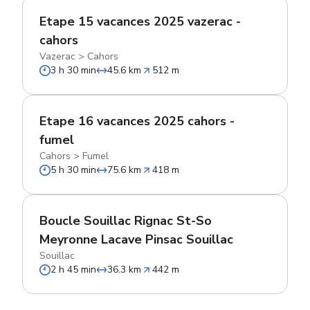
Etape 15 vacances 2025 vazerac -
cahors
Vazerac
>
Cahors
3 h 30 min
45.6 km
512 m
Etape 16 vacances 2025 cahors -
fumel
Cahors
>
Fumel
5 h 30 min
75.6 km
418 m
Boucle Souillac Rignac St-So
Meyronne Lacave Pinsac Souillac
Souillac
2 h 45 min
36.3 km
442 m