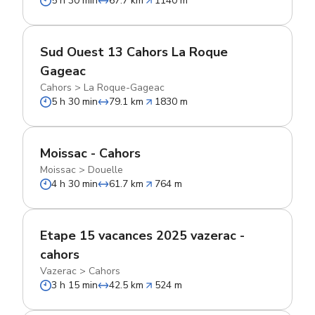
5 h 30 min
67.7 km
1140 m
Sud Ouest 13 Cahors La Roque
Gageac
Cahors
>
La Roque-Gageac
5 h 30 min
79.1 km
1830 m
Moissac - Cahors
Moissac
>
Douelle
4 h 30 min
61.7 km
764 m
Etape 15 vacances 2025 vazerac -
cahors
Vazerac
>
Cahors
3 h 15 min
42.5 km
524 m