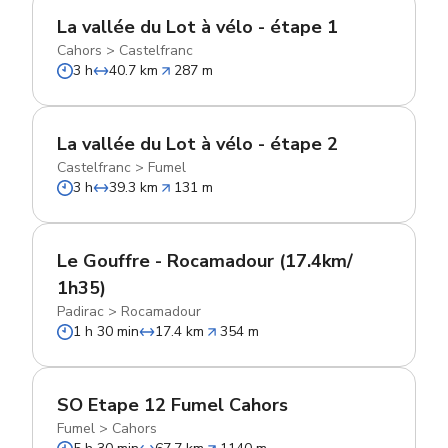
La vallée du Lot à vélo - étape 1
Cahors
>
Castelfranc
3 h
40.7 km
287 m
La vallée du Lot à vélo - étape 2
Castelfranc
>
Fumel
3 h
39.3 km
131 m
Le Gouffre - Rocamadour (17.4km/
1h35)
Padirac
>
Rocamadour
1 h 30 min
17.4 km
354 m
SO Etape 12 Fumel Cahors
Fumel
>
Cahors