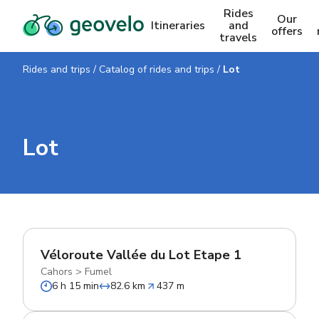
Rides
Our
Itineraries
and
offers
travels
Rides and trips
/
Catalog of rides and trips
/
Lot
Lot
Véloroute Vallée du Lot Etape 1
Cahors
>
Fumel
6 h 15 min
82.6 km
437 m