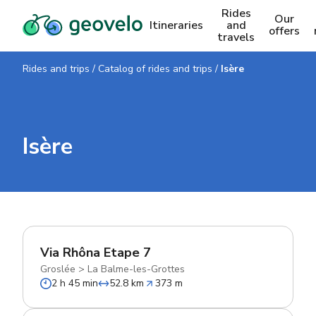
Rides
Our
Itineraries
and
offers
travels
Rides and trips
/
Catalog of rides and trips
/
Isère
Isère
Via Rhôna Etape 7
Groslée
>
La Balme-les-Grottes
2 h 45 min
52.8 km
373 m