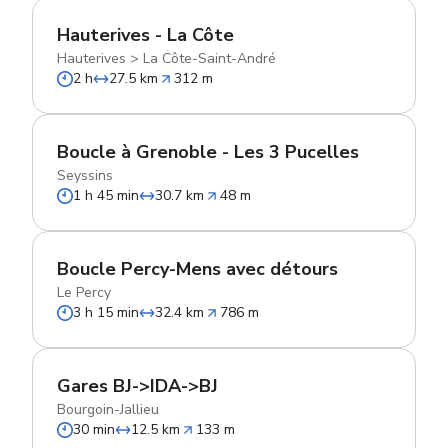
Hauterives - La Côte
Hauterives
>
La Côte-Saint-André
2 h
27.5 km
312 m
Boucle à Grenoble - Les 3 Pucelles
Seyssins
1 h 45 min
30.7 km
48 m
Boucle Percy-Mens avec détours
Le Percy
3 h 15 min
32.4 km
786 m
Gares BJ->IDA->BJ
Bourgoin-Jallieu
30 min
12.5 km
133 m