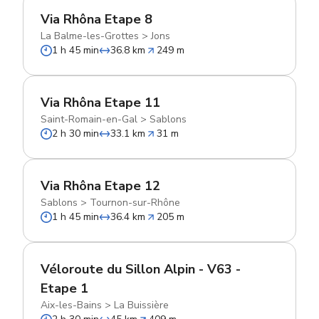
Via Rhôna Etape 8
La Balme-les-Grottes
>
Jons
1 h 45 min
36.8 km
249 m
Via Rhôna Etape 11
Saint-Romain-en-Gal
>
Sablons
2 h 30 min
33.1 km
31 m
Via Rhôna Etape 12
Sablons
>
Tournon-sur-Rhône
1 h 45 min
36.4 km
205 m
Véloroute du Sillon Alpin - V63 -
Etape 1
Aix-les-Bains
>
La Buissière