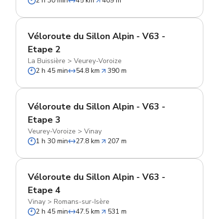
2 h 30 min
45 km
409 m
Véloroute du Sillon Alpin - V63 -
Etape 2
La Buissière
>
Veurey-Voroize
2 h 45 min
54.8 km
390 m
Véloroute du Sillon Alpin - V63 -
Etape 3
Veurey-Voroize
>
Vinay
1 h 30 min
27.8 km
207 m
Véloroute du Sillon Alpin - V63 -
Etape 4
Vinay
>
Romans-sur-Isère
2 h 45 min
47.5 km
531 m