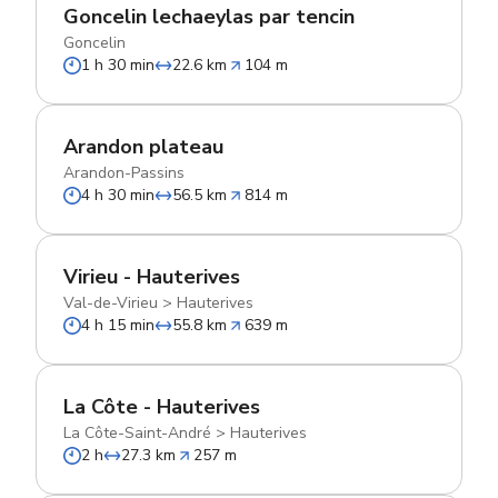
Goncelin lechaeylas par tencin
Goncelin
1 h 30 min
22.6 km
104 m
Arandon plateau
Arandon-Passins
4 h 30 min
56.5 km
814 m
Virieu - Hauterives
Val-de-Virieu
>
Hauterives
4 h 15 min
55.8 km
639 m
La Côte - Hauterives
La Côte-Saint-André
>
Hauterives
2 h
27.3 km
257 m