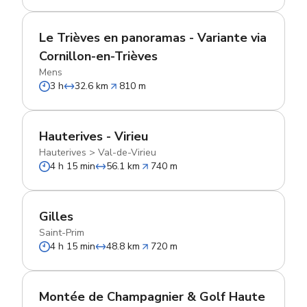
Le Trièves en panoramas - Variante via
Cornillon-en-Trièves
Mens
3 h
32.6 km
810 m
Hauterives - Virieu
Hauterives
>
Val-de-Virieu
4 h 15 min
56.1 km
740 m
Gilles
Saint-Prim
4 h 15 min
48.8 km
720 m
Montée de Champagnier & Golf Haute