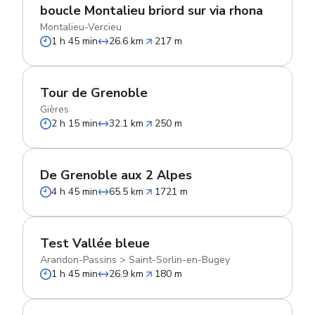
boucle Montalieu briord sur via rhona
Montalieu-Vercieu
1 h 45 min
26.6 km
217 m
Tour de Grenoble
Gières
2 h 15 min
32.1 km
250 m
De Grenoble aux 2 Alpes
4 h 45 min
65.5 km
1721 m
Test Vallée bleue
Arandon-Passins
>
Saint-Sorlin-en-Bugey
1 h 45 min
26.9 km
180 m