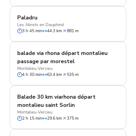
Paladru
Les Abrets en Dauphiné
3 h 45 min
44.3 km
881 m
balade via rhona départ montalieu
passage par morestel
Montalieu-Vercieu
4 h 30 min
63.4 km
535 m
Balade 30 km viarhona départ
montalieu saint Sorlin
Montalieu-Vercieu
2 h 15 min
29.6 km
375 m