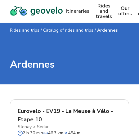
Rides
Our
Itineraries
and
offers
travels
Rides and trips
/
Catalog of rides and trips
/
Ardennes
Ardennes
Eurovelo - EV19 - La Meuse à Vélo -
Etape 10
Stenay
>
Sedan
2 h 30 min
46.3 km
494 m