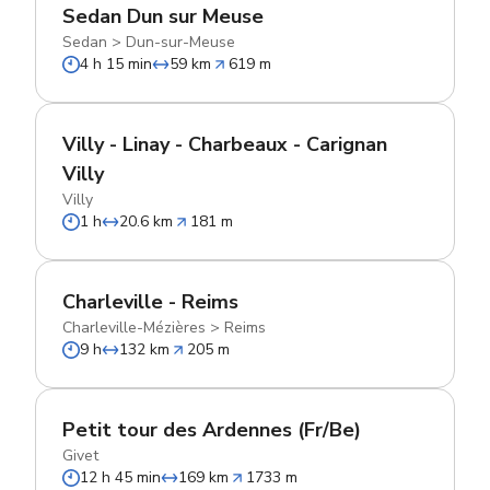
Sedan Dun sur Meuse
Sedan
>
Dun-sur-Meuse
4 h 15 min
59 km
619 m
Villy - Linay - Charbeaux - Carignan
Villy
Villy
1 h
20.6 km
181 m
Charleville - Reims
Charleville-Mézières
>
Reims
9 h
132 km
205 m
Petit tour des Ardennes (Fr/Be)
Givet
12 h 45 min
169 km
1733 m