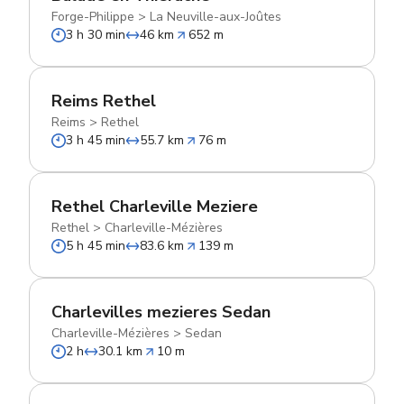
Forge-Philippe
>
La Neuville-aux-Joûtes
3 h 30 min
46 km
652 m
Reims Rethel
Reims
>
Rethel
3 h 45 min
55.7 km
76 m
Rethel Charleville Meziere
Rethel
>
Charleville-Mézières
5 h 45 min
83.6 km
139 m
Charlevilles mezieres Sedan
Charleville-Mézières
>
Sedan
2 h
30.1 km
10 m