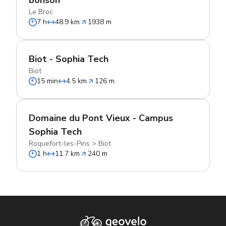
bonson
Le Broc
7 h
48.9 km
1938 m
Biot - Sophia Tech
Biot
15 min
4.5 km
126 m
Domaine du Pont Vieux - Campus
Sophia Tech
Roquefort-les-Pins
>
Biot
1 h
11.7 km
240 m