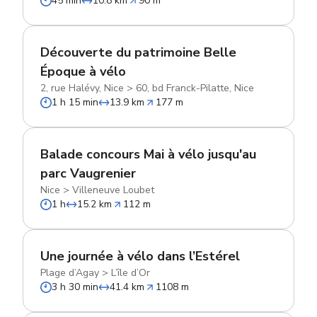
45 min
10.8 km
90 m
Découverte du patrimoine Belle
Époque à vélo
2, rue Halévy, Nice
>
60, bd Franck-Pilatte, Nice
1 h 15 min
13.9 km
177 m
Balade concours Mai à vélo jusqu'au
parc Vaugrenier
Nice
>
Villeneuve Loubet
1 h
15.2 km
112 m
Une journée à vélo dans l’Estérel
Plage d’Agay
>
L’île d’Or
3 h 30 min
41.4 km
1108 m