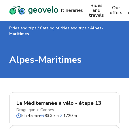
Rides
Our
Itineraries
and
offers
travels
Rides and trips
/
Catalog of rides and trips
/
Alpes-
Maritimes
Alpes-Maritimes
La Méditerranée à vélo - étape 13
Draguigan
>
Cannes
5 h 45 min
93.3 km
1720 m