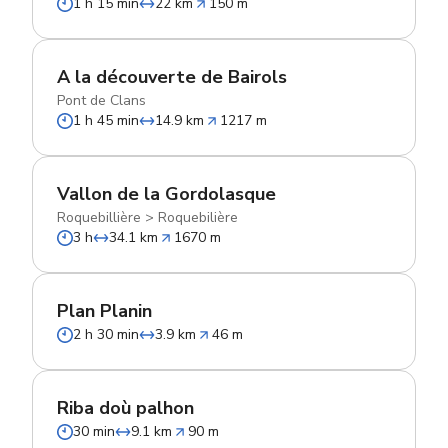
1 h 15 min
22 km
150 m
A la découverte de Bairols
Pont de Clans
1 h 45 min
14.9 km
1217 m
Vallon de la Gordolasque
Roquebillière
>
Roquebilière
3 h
34.1 km
1670 m
Plan Planin
2 h 30 min
3.9 km
46 m
Riba doù palhon
30 min
9.1 km
90 m